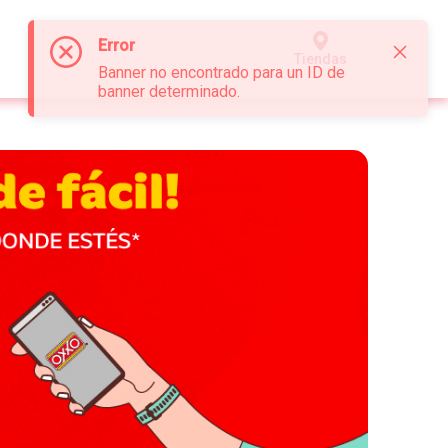
Error
Tiendas
Banner no encontrado para un ID de
banner determinado.