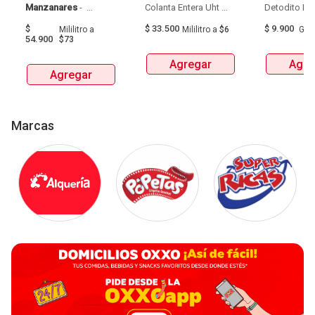
Manzanares
 - 
Colanta Entera Uht 
Aguardiente Amarillo 
Bolsa  X 1L  X 6Und 
$
$
33.500
$
9.900
Mililitro
a
Mililitro
a
$6
Gra
De Manzanares 
54.900
$73
Botellax750Ml 
Agregar
Agre
Agregar
Marcas