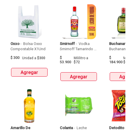
Oxxo
 - 
 Bolsa Oxxo 
Smirnoff
 - 
 Vodka 
Buchanans
 -
Compostable X1Und 
Smirnoff Tamarindo 
Spicy Botellax750Ml 
$
300
$
$
Unidad
a
$300
Mililitro
a
Milil
53.900
184.900
$72
$24
Agregar
Agregar
Agre
Amarillo De 
Colanta
 - 
 Leche 
Detodito
 - 
 