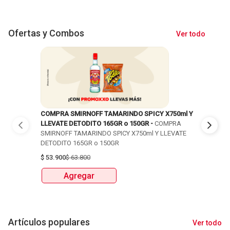
Ofertas y Combos
Ver todo
COMPRA SMIRNOFF TAMARINDO SPICY X750ml Y
35% DCTO
LLEVATE DETODITO 165GR o 150GR -
COMPRA
COLOMBIA
SMIRNOFF TAMARINDO SPICY X750ml Y LLEVATE
UND EN C
DETODITO 165GR o 150GR
$
8.400
$
1
$
53.900
$
63.800
Ag
Agregar
Artículos populares
Ver todo