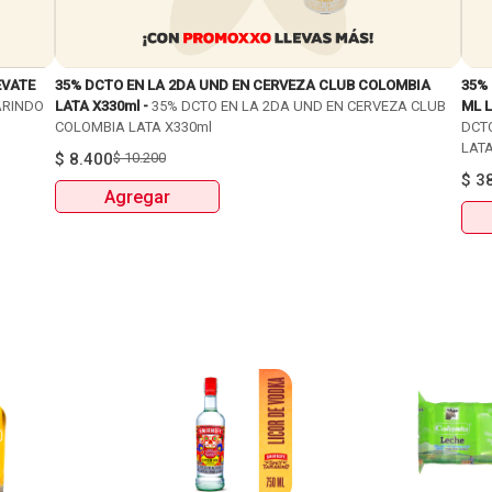
EVATE
35% DCTO EN LA 2DA UND EN CERVEZA CLUB COLOMBIA
35%
ARINDO
LATA X330ml -
35% DCTO EN LA 2DA UND EN CERVEZA CLUB
ML L
COLOMBIA LATA X330ml
DCT
LATA
$
8.400
$
10.200
$
3
Agregar