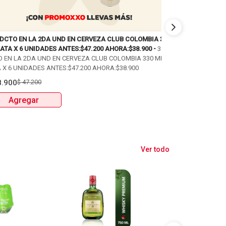
 DCTO EN LA 2DA UND EN CERVEZA CLUB COLOMBIA 330
PAGA 2 LLEVA 3 
ATA X 6 UNIDADES ANTES:$47.200 AHORA:$38.900 -
35%
PAGA 2 LLEVA 3 
O EN LA 2DA UND EN CERVEZA CLUB COLOMBIA 330 ML
PUM: 52,1 UNIDA
 X 6 UNIDADES ANTES:$47.200 AHORA:$38.900
$
17.200
$
25.80
8.900
$
47.200
Agregar
Agregar
Ver todo