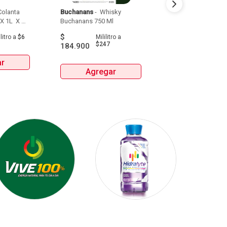
olanta 
Buchanans
 - 
 Whisky 
Detodito
 - 
 Pasabo
X 1L  X 
Buchanans 750 Ml 
$
$
9.900
litro
a
$6
Mililitro
a
Gra
$247
184.900
ar
Agrega
Agregar