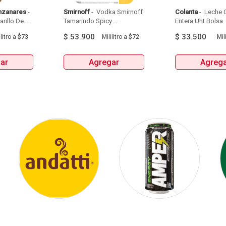
nzanares
 - 
Smirnoff
 - 
 Vodka Smirnoff 
Colanta
 - 
 Leche C
illo De 
Tamarindo Spicy 
Entera Uht Bolsa  
Manzanares Botellax750Ml 
Botellax750Ml 
6Und 
$
53.900
$
33.500
litro
a
$73
Mililitro
a
$72
Mili
ar
Agregar
Agreg