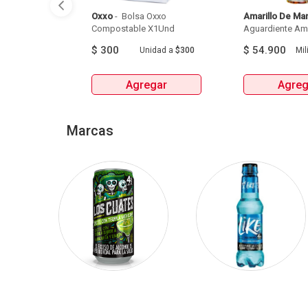
Oxxo
 - 
 Bolsa Oxxo 
Amarillo De Ma
Compostable X1Und 
Aguardiente Amar
$
300
$
54.900
Unidad
a
$300
Mili
Agregar
Agreg
Marcas