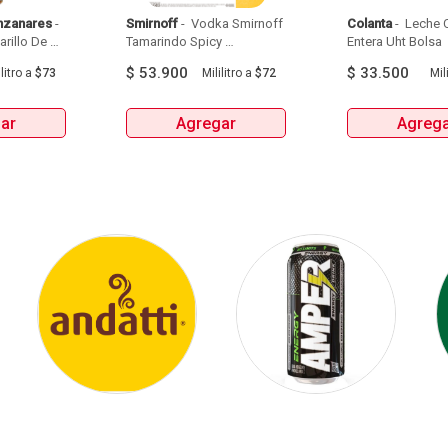
nzanares
 - 
Smirnoff
 - 
 Vodka Smirnoff 
Colanta
 - 
 Leche C
illo De 
Tamarindo Spicy 
Entera Uht Bolsa  
Manzanares Botellax750Ml 
Botellax750Ml 
6Und 
$
53.900
$
33.500
litro
a
$73
Mililitro
a
$72
Mili
ar
Agregar
Agreg