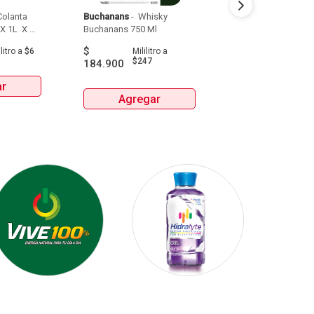
olanta 
Buchanans
 - 
 Whisky 
Detodito
 - 
 Pasabo
X 1L  X 
Buchanans 750 Ml 
$
$
9.900
litro
a
$6
Mililitro
a
Gra
$247
184.900
ar
Agrega
Agregar