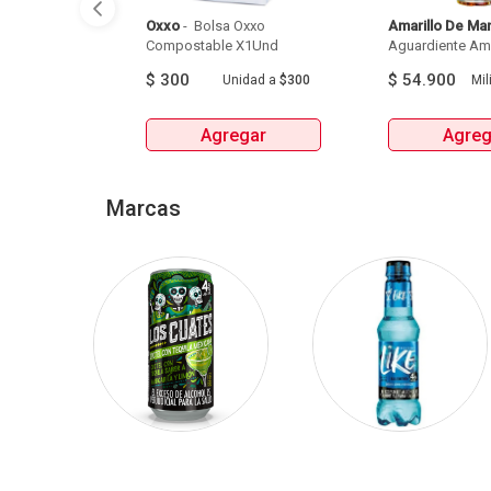
Oxxo
 - 
 Bolsa Oxxo 
Amarillo De Ma
Compostable X1Und 
Aguardiente Amar
$
300
$
54.900
Unidad
a
$300
Mili
Agregar
Agreg
Marcas