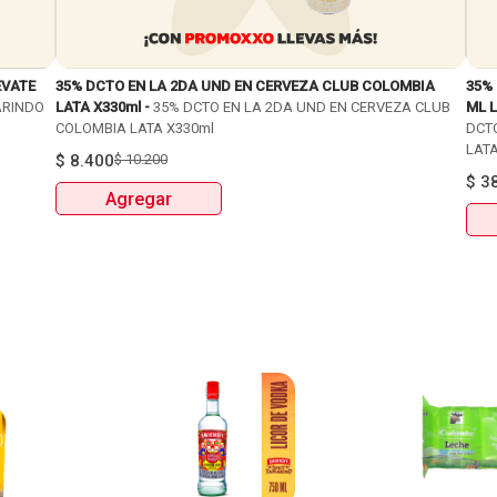
EVATE
35% DCTO EN LA 2DA UND EN CERVEZA CLUB COLOMBIA
35%
ARINDO
LATA X330ml -
35% DCTO EN LA 2DA UND EN CERVEZA CLUB
ML L
COLOMBIA LATA X330ml
DCT
LATA
$
8.400
$
10.200
$
3
Agregar