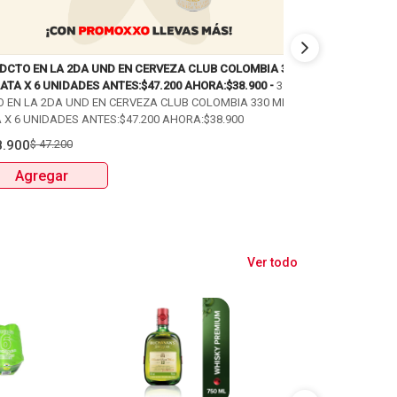
 DCTO EN LA 2DA UND EN CERVEZA CLUB COLOMBIA 330
PAGA 2 LLEVA 3 
ATA X 6 UNIDADES ANTES:$47.200 AHORA:$38.900 -
35%
PAGA 2 LLEVA 3 
O EN LA 2DA UND EN CERVEZA CLUB COLOMBIA 330 ML
PUM: 52,1 UNIDA
 X 6 UNIDADES ANTES:$47.200 AHORA:$38.900
$
17.200
$
25.80
8.900
$
47.200
Agregar
Agregar
Ver todo