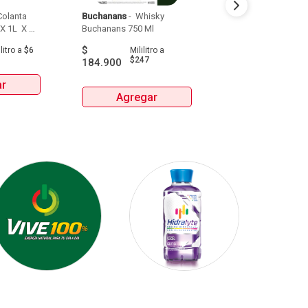
olanta 
Buchanans
 - 
 Whisky 
Detodito
 - 
 Pasabo
X 1L  X 
Buchanans 750 Ml 
$
$
9.900
litro
a
$6
Mililitro
a
Gra
$247
184.900
ar
Agrega
Agregar