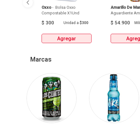
Oxxo
 - 
 Bolsa Oxxo 
Amarillo De Ma
Compostable X1Und 
Aguardiente Amar
$
300
$
54.900
Unidad
a
$300
Mili
Agregar
Agreg
Marcas