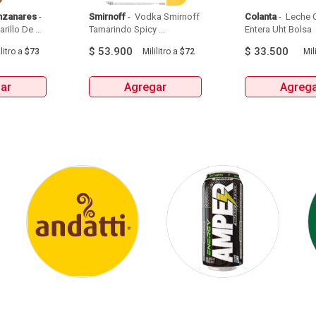
nzanares
 - 
Smirnoff
 - 
 Vodka Smirnoff 
Colanta
 - 
 Leche C
illo De 
Tamarindo Spicy 
Entera Uht Bolsa  
Manzanares Botellax750Ml 
Botellax750Ml 
6Und 
$
53.900
$
33.500
litro
a
$73
Mililitro
a
$72
Mili
ar
Agregar
Agreg