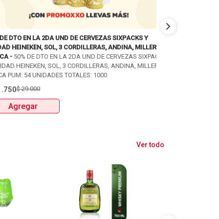
 DE DTO EN LA 2DA UND DE CERVEZAS SIXPACKS Y
50% DE DTO EN L
AD HEINEKEN, SOL, 3 CORDILLERAS, ANDINA, MILLER Y
UNIDAD HEINEKEN
CA -
50% DE DTO EN LA 2DA UND DE CERVEZAS SIXPACKS
MITICA -
50% DE 
IDAD HEINEKEN, SOL, 3 CORDILLERAS, ANDINA, MILLER Y
Y UNIDAD HEINEKE
CA PUM: 54 UNIDADES TOTALES: 1000
MITICA PUM: 54 
1.750
$
29.000
$
28.350
$
37.80
Agregar
Agregar
Ver todo