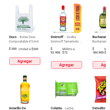
Oxxo
 - 
 Bolsa Oxxo 
Smirnoff
 - 
 Vodka 
Buchanans
 -
Compostable X1Und 
Smirnoff Tamarindo 
Spicy Botellax750Ml 
$
300
$
$
Unidad
a
$300
Mililitro
a
Milil
53.900
184.900
$72
$24
Agregar
Agregar
Agre
Amarillo De 
Colanta
 - 
 Leche 
Detodito
 - 
 