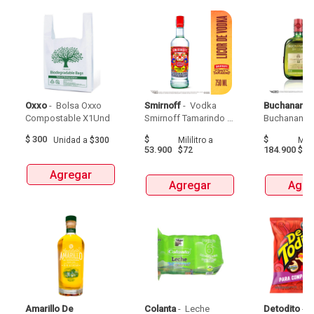
Oxxo
 - 
 Bolsa Oxxo 
Smirnoff
 - 
 Vodka 
Buchanans
 -
Compostable X1Und 
Smirnoff Tamarindo 
Spicy Botellax750Ml 
$
300
$
$
Unidad
a
$300
Mililitro
a
Milil
53.900
184.900
$72
$24
Agregar
Agregar
Agre
Amarillo De 
Colanta
 - 
 Leche 
Detodito
 - 
 