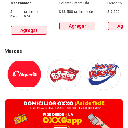
Manzanares
 - 
Colanta Entera Uht 
Aguardiente Amarillo 
Bolsa  X 1L  X 6Und 
$
$
33.500
$
9.900
Mililitro
a
Mililitro
a
$6
Gra
De Manzanares 
54.900
$73
Botellax750Ml 
Agregar
Agre
Agregar
Marcas