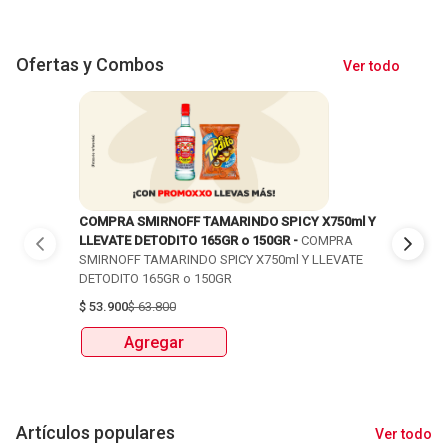
Ofertas y Combos
Ver todo
COMPRA SMIRNOFF TAMARINDO SPICY X750ml Y
35% DCTO
LLEVATE DETODITO 165GR o 150GR -
COMPRA
COLOMBIA
SMIRNOFF TAMARINDO SPICY X750ml Y LLEVATE
UND EN C
DETODITO 165GR o 150GR
$
8.400
$
1
$
53.900
$
63.800
Ag
Agregar
Artículos populares
Ver todo