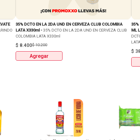
EVATE
35% DCTO EN LA 2DA UND EN CERVEZA CLUB COLOMBIA
35%
ARINDO
LATA X330ml -
35% DCTO EN LA 2DA UND EN CERVEZA CLUB
ML L
COLOMBIA LATA X330ml
DCT
LATA
$
8.400
$
10.200
$
3
Agregar