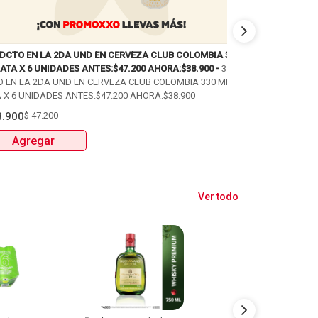
 DCTO EN LA 2DA UND EN CERVEZA CLUB COLOMBIA 330
PAGA 2 LLEVA 3 
ATA X 6 UNIDADES ANTES:$47.200 AHORA:$38.900 -
35%
PAGA 2 LLEVA 3 
O EN LA 2DA UND EN CERVEZA CLUB COLOMBIA 330 ML
PUM: 52,1 UNIDA
 X 6 UNIDADES ANTES:$47.200 AHORA:$38.900
$
17.200
$
25.80
8.900
$
47.200
Agregar
Agregar
Ver todo