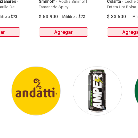
nzanares
 - 
Smirnoff
 - 
 Vodka Smirnoff 
Colanta
 - 
 Leche C
illo De 
Tamarindo Spicy 
Entera Uht Bolsa  
Manzanares Botellax750Ml 
Botellax750Ml 
6Und 
$
53.900
$
33.500
litro
a
$73
Mililitro
a
$72
Mili
ar
Agregar
Agreg