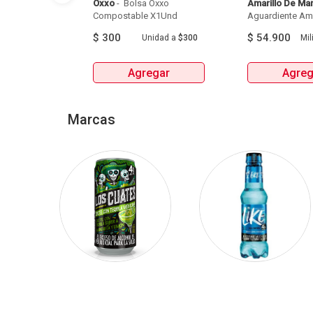
Oxxo
 - 
 Bolsa Oxxo 
Amarillo De Ma
Compostable X1Und 
Aguardiente Amar
$
300
$
54.900
Unidad
a
$300
Mili
Agregar
Agreg
Marcas