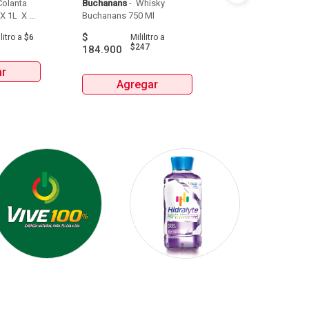
olanta 
Buchanans
 - 
 Whisky 
Detodito
 - 
 Pasabo
X 1L  X 
Buchanans 750 Ml 
$
$
9.900
litro
a
$6
Mililitro
a
Gra
$247
184.900
ar
Agrega
Agregar