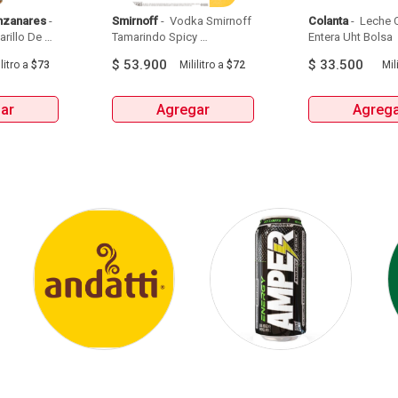
nzanares
 - 
Smirnoff
 - 
 Vodka Smirnoff 
Colanta
 - 
 Leche C
illo De 
Tamarindo Spicy 
Entera Uht Bolsa  
Manzanares Botellax750Ml 
Botellax750Ml 
6Und 
$
53.900
$
33.500
litro
a
$73
Mililitro
a
$72
Mili
ar
Agregar
Agreg