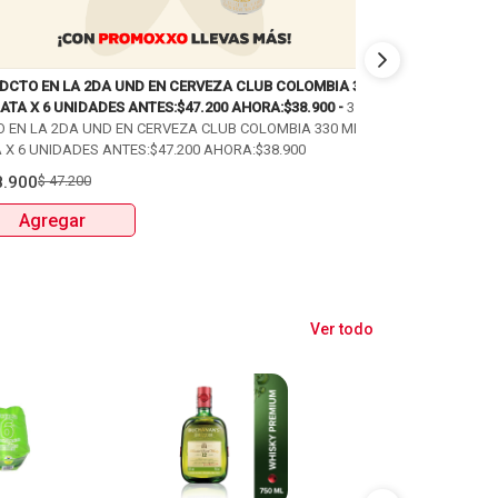
 DCTO EN LA 2DA UND EN CERVEZA CLUB COLOMBIA 330
PAGA 2 LLEVA 3 
ATA X 6 UNIDADES ANTES:$47.200 AHORA:$38.900 -
35%
PAGA 2 LLEVA 3 
O EN LA 2DA UND EN CERVEZA CLUB COLOMBIA 330 ML
PUM: 52,1 UNIDA
 X 6 UNIDADES ANTES:$47.200 AHORA:$38.900
$
17.200
$
25.80
8.900
$
47.200
Agregar
Agregar
Ver todo