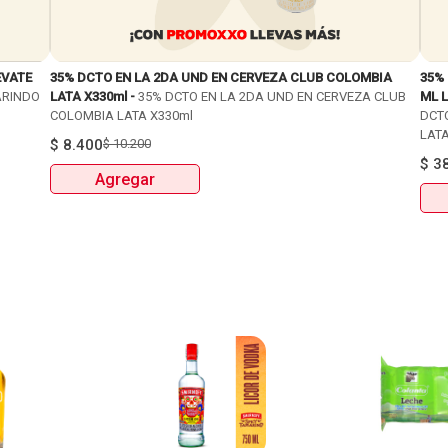
EVATE
35% DCTO EN LA 2DA UND EN CERVEZA CLUB COLOMBIA
35%
ARINDO
LATA X330ml -
35% DCTO EN LA 2DA UND EN CERVEZA CLUB
ML L
COLOMBIA LATA X330ml
DCT
LATA
$
8.400
$
10.200
$
3
Agregar