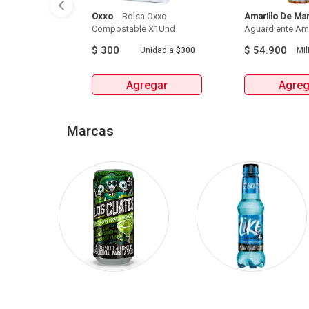
Oxxo
 - 
 Bolsa Oxxo 
Amarillo De Ma
Compostable X1Und 
Aguardiente Amar
$
300
$
54.900
Unidad
a
$300
Mili
Agregar
Agreg
Marcas