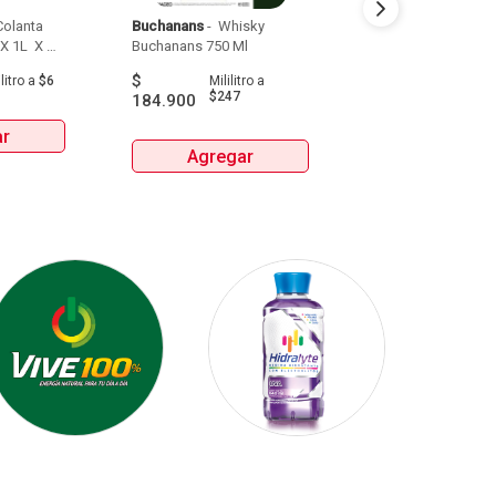
olanta 
Buchanans
 - 
 Whisky 
Detodito
 - 
 Pasabo
X 1L  X 
Buchanans 750 Ml 
$
$
9.900
litro
a
$6
Mililitro
a
Gra
$247
184.900
ar
Agrega
Agregar