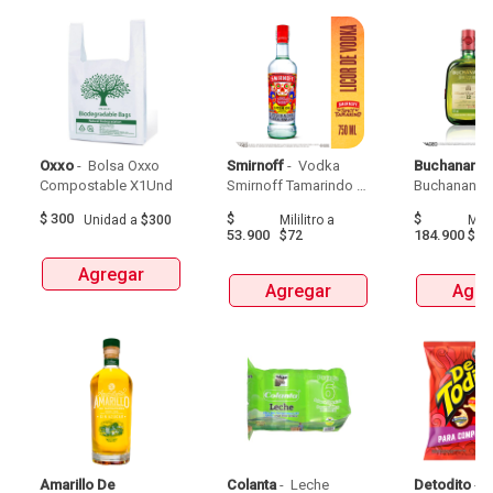
Oxxo
 - 
 Bolsa Oxxo 
Smirnoff
 - 
 Vodka 
Buchanans
 -
Compostable X1Und 
Smirnoff Tamarindo 
Spicy Botellax750Ml 
$
300
$
$
Unidad
a
$300
Mililitro
a
Milil
53.900
184.900
$72
$24
Agregar
Agregar
Agre
Amarillo De 
Colanta
 - 
 Leche 
Detodito
 - 
 