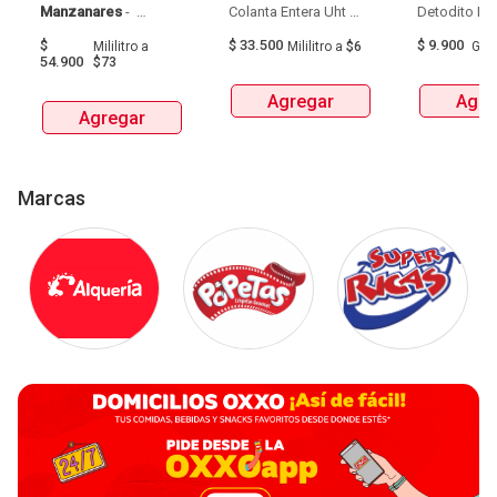
Manzanares
 - 
Colanta Entera Uht 
Aguardiente Amarillo 
Bolsa  X 1L  X 6Und 
$
$
33.500
$
9.900
Mililitro
a
Mililitro
a
$6
Gra
De Manzanares 
54.900
$73
Botellax750Ml 
Agregar
Agre
Agregar
Marcas