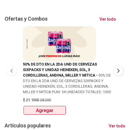
Ofertas y Combos
Ver todo
50% DE DTO EN LA 2DA UND DE CERVEZAS
50% DE DT
SIXPACKS Y UNIDAD HEINEKEN, SOL, 3
SIXPACKS 
CORDILLERAS, ANDINA, MILLER Y MITICA -
50% DE
CORDILLER
DTO EN LA 2DA UND DE CERVEZAS SIXPACKS Y
DTO EN LA
UNIDAD HEINEKEN, SOL, 3 CORDILLERAS, ANDINA,
UNIDAD HE
MILLER Y MITICA PUM: 54 UNIDADES TOTALES: 1000
MILLER Y 
$
21.150
$
28.200
$
22.950
$
Agregar
Ag
Artículos populares
Ver todo