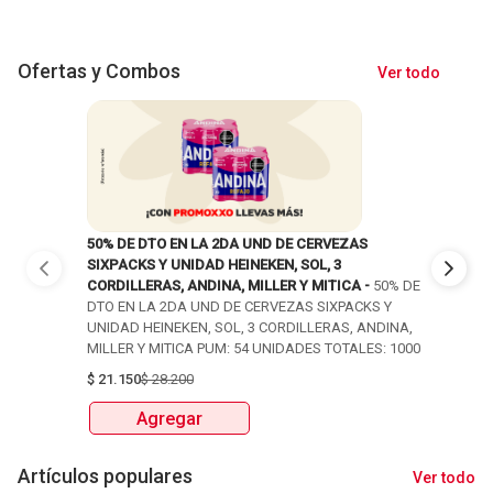
Ofertas y Combos
Ver todo
50% DE DTO EN LA 2DA UND DE CERVEZAS
50% DE DT
SIXPACKS Y UNIDAD HEINEKEN, SOL, 3
SIXPACKS 
CORDILLERAS, ANDINA, MILLER Y MITICA -
50% DE
CORDILLER
DTO EN LA 2DA UND DE CERVEZAS SIXPACKS Y
DTO EN LA
UNIDAD HEINEKEN, SOL, 3 CORDILLERAS, ANDINA,
UNIDAD HE
MILLER Y MITICA PUM: 54 UNIDADES TOTALES: 1000
MILLER Y 
$
21.150
$
28.200
$
22.950
$
Agregar
Ag
Artículos populares
Ver todo