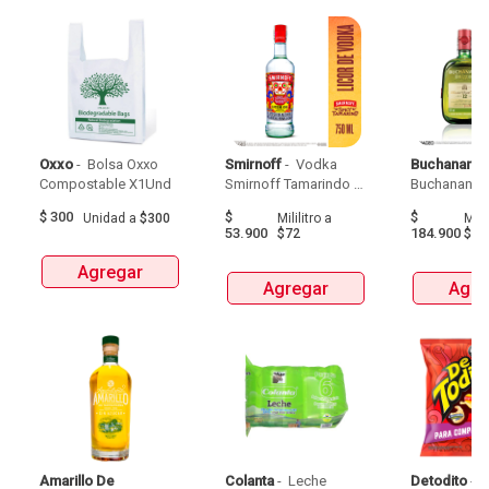
Oxxo
 - 
 Bolsa Oxxo 
Smirnoff
 - 
 Vodka 
Buchanans
 -
Compostable X1Und 
Smirnoff Tamarindo 
Spicy Botellax750Ml 
$
300
$
$
Unidad
a
$300
Mililitro
a
Milil
53.900
184.900
$72
$24
Agregar
Agregar
Agre
Amarillo De 
Colanta
 - 
 Leche 
Detodito
 - 
 