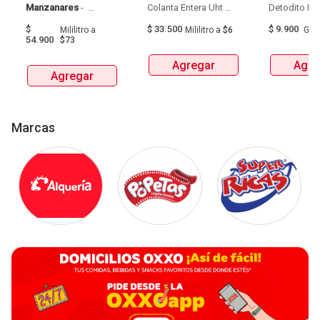
Manzanares
 - 
Colanta Entera Uht 
Aguardiente Amarillo 
Bolsa  X 1L  X 6Und 
$
$
33.500
$
9.900
Mililitro
a
Mililitro
a
$6
Gra
De Manzanares 
54.900
$73
Botellax750Ml 
Agregar
Agre
Agregar
Marcas