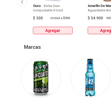
Oxxo
 - 
 Bolsa Oxxo 
Amarillo De Ma
Compostable X1Und 
Aguardiente Amar
$
300
$
54.900
Unidad
a
$300
Mili
Agregar
Agreg
Marcas