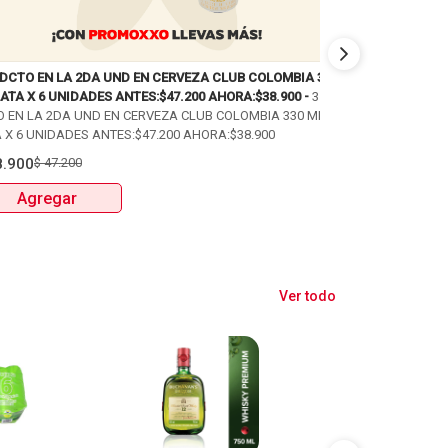
 DCTO EN LA 2DA UND EN CERVEZA CLUB COLOMBIA 330
PAGA 2 LLEVA 3 
ATA X 6 UNIDADES ANTES:$47.200 AHORA:$38.900 -
35%
PAGA 2 LLEVA 3 
O EN LA 2DA UND EN CERVEZA CLUB COLOMBIA 330 ML
PUM: 52,1 UNIDA
 X 6 UNIDADES ANTES:$47.200 AHORA:$38.900
$
17.200
$
25.80
8.900
$
47.200
Agregar
Agregar
Ver todo