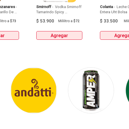
nzanares
 - 
Smirnoff
 - 
 Vodka Smirnoff 
Colanta
 - 
 Leche C
illo De 
Tamarindo Spicy 
Entera Uht Bolsa  
Manzanares Botellax750Ml 
Botellax750Ml 
6Und 
$
53.900
$
33.500
litro
a
$73
Mililitro
a
$72
Mili
ar
Agregar
Agreg