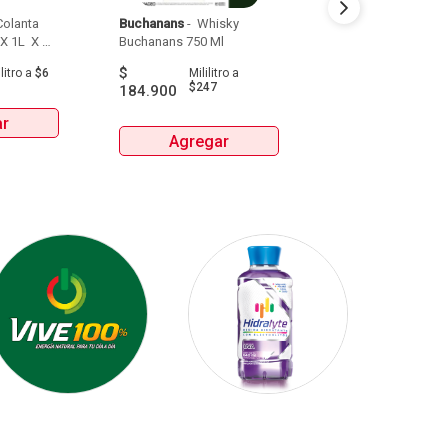
olanta 
Buchanans
 - 
 Whisky 
Detodito
 - 
 Pasabo
X 1L  X 
Buchanans 750 Ml 
$
$
9.900
litro
a
$6
Mililitro
a
Gra
$247
184.900
ar
Agrega
Agregar