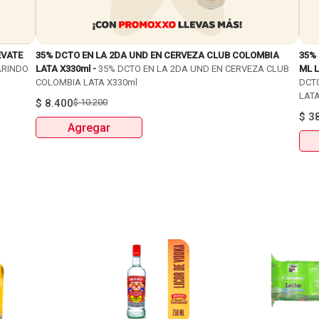
EVATE
35% DCTO EN LA 2DA UND EN CERVEZA CLUB COLOMBIA
35%
ARINDO
LATA X330ml -
35% DCTO EN LA 2DA UND EN CERVEZA CLUB
ML L
COLOMBIA LATA X330ml
DCT
LATA
$
8.400
$
10.200
$
3
Agregar