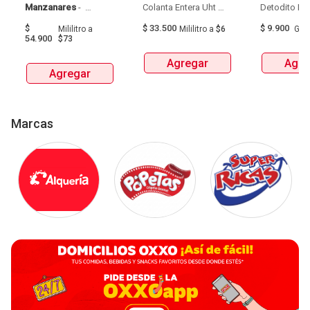
Manzanares
 - 
Colanta Entera Uht 
Aguardiente Amarillo 
Bolsa  X 1L  X 6Und 
$
$
33.500
$
9.900
Mililitro
a
Mililitro
a
$6
Gra
De Manzanares 
54.900
$73
Botellax750Ml 
Agregar
Agre
Agregar
Marcas