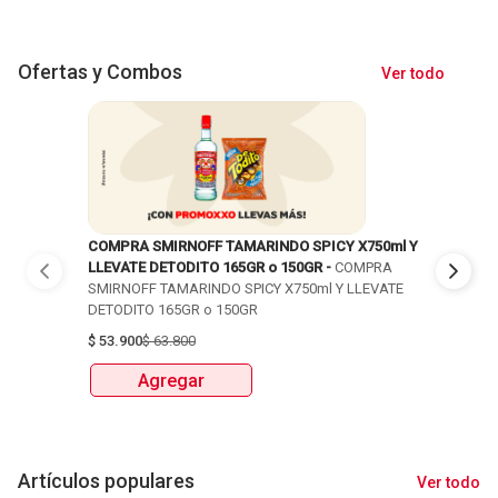
Ofertas y Combos
Ver todo
COMPRA SMIRNOFF TAMARINDO SPICY X750ml Y
35% DCTO
LLEVATE DETODITO 165GR o 150GR -
COMPRA
COLOMBIA
SMIRNOFF TAMARINDO SPICY X750ml Y LLEVATE
UND EN C
DETODITO 165GR o 150GR
$
8.400
$
1
$
53.900
$
63.800
Ag
Agregar
Artículos populares
Ver todo