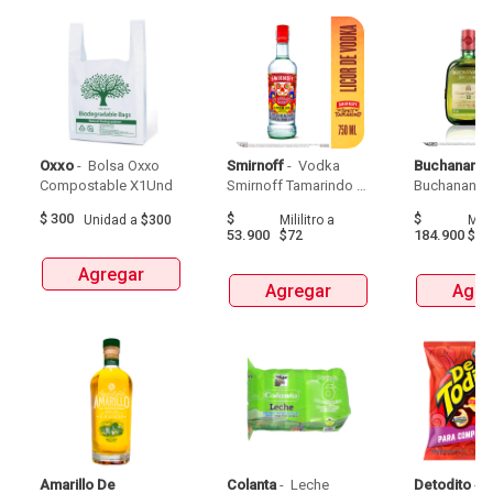
Oxxo
 - 
 Bolsa Oxxo 
Smirnoff
 - 
 Vodka 
Buchanans
 -
Compostable X1Und 
Smirnoff Tamarindo 
Spicy Botellax750Ml 
$
300
$
$
Unidad
a
$300
Mililitro
a
Milil
53.900
184.900
$72
$24
Agregar
Agregar
Agre
Amarillo De 
Colanta
 - 
 Leche 
Detodito
 - 
 