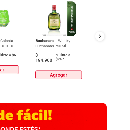
Colanta 
Buchanans
 - 
 Whisky 
Detodito
 - 
 Pasabo
 X 1L  X 
Buchanans 750 Ml 
$
$
9.900
lilitro
a
$6
Mililitro
a
Gra
$247
184.900
ar
Agrega
Agregar