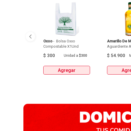
Oxxo
 - 
 Bolsa Oxxo 
Amarillo De 
Compostable X1Und 
Aguardiente Am
$
300
$
54.900
Unidad
a
$300
M
Agregar
Agr