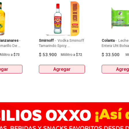
Manzanares
 - 
Smirnoff
 - 
 Vodka Smirnoff 
Colanta
 - 
 Leche 
arillo De 
Tamarindo Spicy 
Entera Uht Bolsa 
Manzanares Botellax750Ml 
Botellax750Ml 
6Und 
$
53.900
$
33.500
ililitro
a
$73
Mililitro
a
$72
Mi
egar
Agregar
Agreg