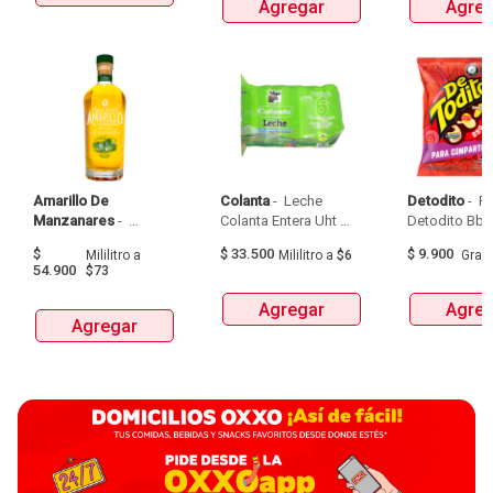
Agregar
Agreg
Amarillo De 
Colanta
 - 
 Leche 
Detodito
 - 
 P
Manzanares
 - 
Colanta Entera Uht 
Aguardiente Amarillo 
Bolsa  X 1L  X 6Und 
$
$
33.500
$
9.900
Mililitro
a
Mililitro
a
$6
Gra
De Manzanares 
54.900
$73
Botellax750Ml 
Agregar
Agreg
Agregar