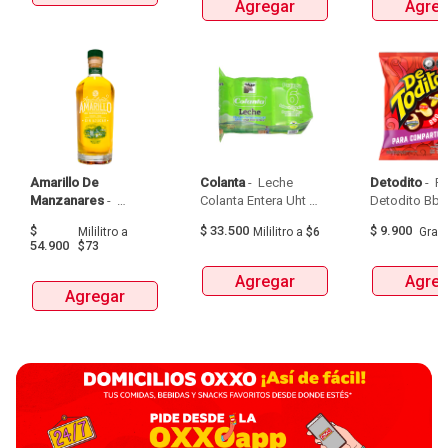
Agregar
Agreg
Amarillo De 
Colanta
 - 
 Leche 
Detodito
 - 
 P
Manzanares
 - 
Colanta Entera Uht 
Aguardiente Amarillo 
Bolsa  X 1L  X 6Und 
$
$
33.500
$
9.900
Mililitro
a
Mililitro
a
$6
Gra
De Manzanares 
54.900
$73
Botellax750Ml 
Agregar
Agreg
Agregar