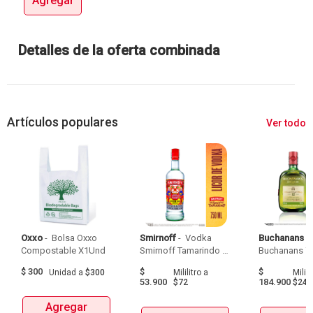
Agregar
Detalles de la oferta combinada
Artículos populares
Ver todo
Oxxo
 - 
 Bolsa Oxxo 
Smirnoff
 - 
 Vodka 
Buchanans
 - 
Compostable X1Und 
Smirnoff Tamarindo 
Spicy Botellax750Ml 
$
300
$
$
Unidad
a
$300
Mililitro
a
Milili
53.900
184.900
$72
$247
Agregar