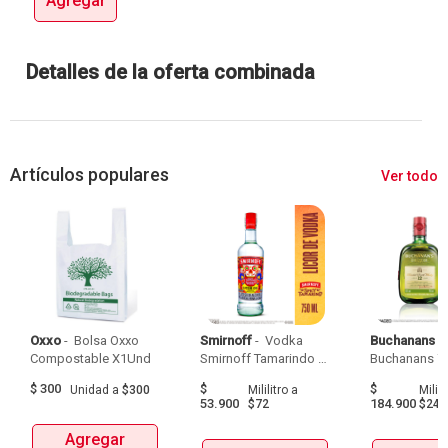
Agregar
Detalles de la oferta combinada
Artículos populares
Ver todo
Oxxo
 - 
 Bolsa Oxxo 
Smirnoff
 - 
 Vodka 
Buchanans
 - 
Compostable X1Und 
Smirnoff Tamarindo 
Spicy Botellax750Ml 
$
300
$
$
Unidad
a
$300
Mililitro
a
Milili
53.900
184.900
$72
$247
Agregar