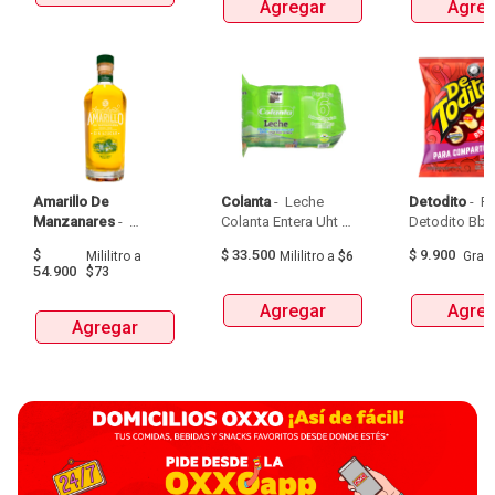
Agregar
Agreg
Amarillo De 
Colanta
 - 
 Leche 
Detodito
 - 
 P
Manzanares
 - 
Colanta Entera Uht 
Aguardiente Amarillo 
Bolsa  X 1L  X 6Und 
$
$
33.500
$
9.900
Mililitro
a
Mililitro
a
$6
Gra
De Manzanares 
54.900
$73
Botellax750Ml 
Agregar
Agreg
Agregar