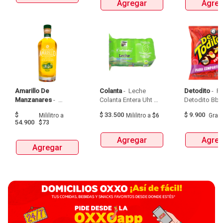
Agregar
Agreg
Amarillo De 
Colanta
 - 
 Leche 
Detodito
 - 
 P
Manzanares
 - 
Colanta Entera Uht 
Aguardiente Amarillo 
Bolsa  X 1L  X 6Und 
$
$
33.500
$
9.900
Mililitro
a
Mililitro
a
$6
Gra
De Manzanares 
54.900
$73
Botellax750Ml 
Agregar
Agreg
Agregar