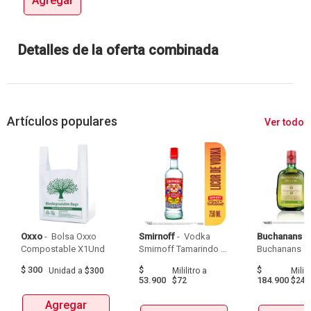
Agregar
Detalles de la oferta combinada
Artículos populares
Ver todo
Oxxo
 - 
 Bolsa Oxxo 
Smirnoff
 - 
 Vodka 
Buchanans
 - 
Compostable X1Und 
Smirnoff Tamarindo 
Spicy Botellax750Ml 
$
300
$
$
Unidad
a
$300
Mililitro
a
Milili
53.900
184.900
$72
$247
Agregar