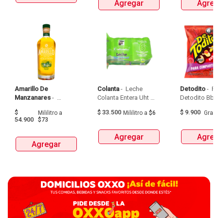
Agregar
Agreg
Amarillo De 
Colanta
 - 
 Leche 
Detodito
 - 
 P
Manzanares
 - 
Colanta Entera Uht 
Aguardiente Amarillo 
Bolsa  X 1L  X 6Und 
$
$
33.500
$
9.900
Mililitro
a
Mililitro
a
$6
Gra
De Manzanares 
54.900
$73
Botellax750Ml 
Agregar
Agreg
Agregar