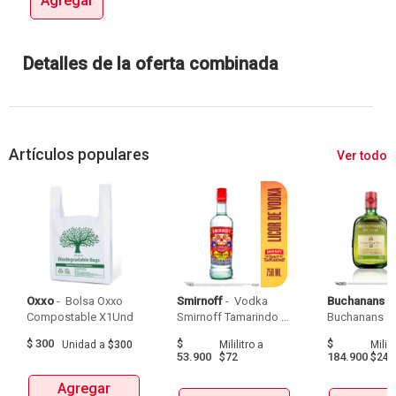
Agregar
Detalles de la oferta combinada
Artículos populares
Ver todo
Oxxo
 - 
 Bolsa Oxxo 
Smirnoff
 - 
 Vodka 
Buchanans
 - 
Compostable X1Und 
Smirnoff Tamarindo 
Spicy Botellax750Ml 
$
300
$
$
Unidad
a
$300
Mililitro
a
Milili
53.900
184.900
$72
$247
Agregar