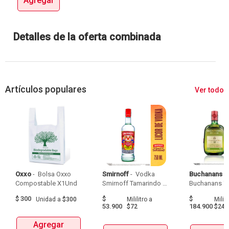
Agregar
Detalles de la oferta combinada
Artículos populares
Ver todo
Oxxo
 - 
 Bolsa Oxxo 
Smirnoff
 - 
 Vodka 
Buchanans
 - 
Compostable X1Und 
Smirnoff Tamarindo 
Spicy Botellax750Ml 
$
300
$
$
Unidad
a
$300
Mililitro
a
Milili
53.900
184.900
$72
$247
Agregar