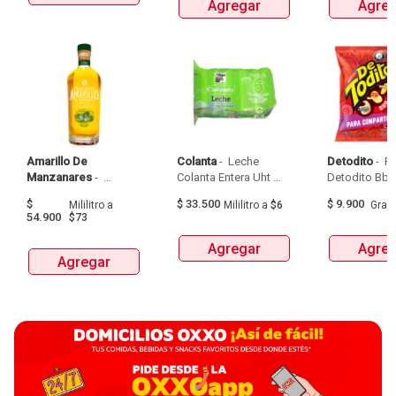
Agregar
Agreg
Amarillo De 
Colanta
 - 
 Leche 
Detodito
 - 
 P
Manzanares
 - 
Colanta Entera Uht 
Aguardiente Amarillo 
Bolsa  X 1L  X 6Und 
$
$
33.500
$
9.900
Mililitro
a
Mililitro
a
$6
Gra
De Manzanares 
54.900
$73
Botellax750Ml 
Agregar
Agreg
Agregar