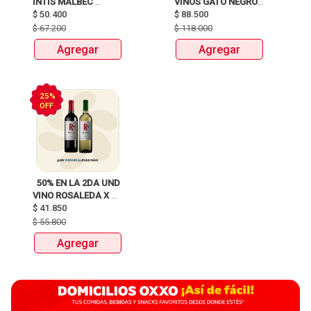
INTIS MALBEC 
VINOS GATO NEGRO 
$
50.400
X750ML 
$
88.500
X 750ML 
$
67.200
$
118.000
Agregar
Agregar
25%
OFF
  50% EN LA 2DA UND 
VINO ROSALEDA X 
$
41.850
750ML 
$
55.800
Agregar