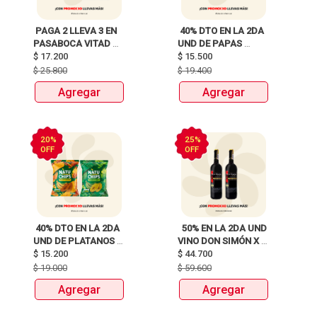
 PAGA 2 LLEVA 3 EN 
 40% DTO EN LA 2DA 
PASABOCA VITAD 
UND DE PAPAS 
$
17.200
MIX PAQUETEX110g 
MARGARITA RECETA 
$
15.500
CLASICA X 120G Y 
$
25.800
$
19.400
115G 
Agregar
Agregar
20%
25%
OFF
OFF
 40% DTO EN LA 2DA 
  50% EN LA 2DA UND 
UND DE PLATANOS 
VINO DON SIMÓN X 
MARCA NATUCHIPS 
$
15.200
$
44.700
750ML 
X120g y 125g  
$
19.000
$
59.600
Agregar
Agregar