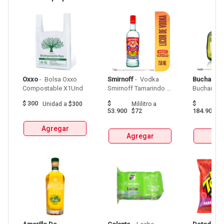
Oxxo
 - 
 Bolsa Oxxo 
Smirnoff
 - 
 Vodka 
Buchanan
Compostable X1Und 
Smirnoff Tamarindo 
Spicy Botellax750Ml 
$
300
$
$
Unidad
a
$300
Mililitro
a
Mil
53.900
184.900
$72
$
Agregar
Agregar
Agr