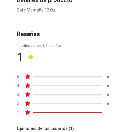
Detalles de producto
Café Montaña 12 Oz
Reseñas
1
calificaciones
& 1
reseñas
1
5
0
4
0
3
0
2
0
1
1
Opiniones de los usuarios
(1)