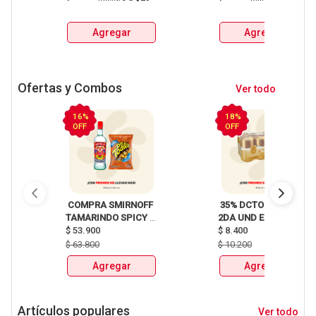
Agregar
Agregar
Ofertas y Combos
Ver todo
16%
18%
OFF
OFF
 COMPRA SMIRNOFF 
 35% DCTO EN LA 
TAMARINDO SPICY 
2DA UND EN 
X750ml Y LLEVATE 
$
53.900
CERVEZA CLUB 
$
8.400
DETODITO 165GR o 
COLOMBIA LATA 
$
63.800
$
10.200
150GR 
X330ml 
Agregar
Agregar
Artículos populares
Ver todo