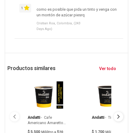
1
como es posible que pida un tinto y venga con
un montón de azúcar piesrq
Cristian Roa, Colombia, (243
Days Ago)
Productos similares
Ver todo
Andatti
 - 
 Cafe 
Andatti
 - 
 Tinto 120Ml 
Americano Amaretto 
270Ml 
$
5.500
$
1.700
Mililitro
a
$20
Mililitro
a
$14