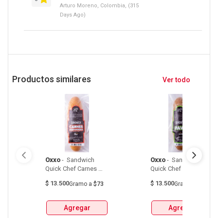
Arturo Moreno, Colombia, (315
Days Ago)
Productos similares
Ver todo
Oxxo
 - 
 Sandwich 
Oxxo
 - 
 Sandwich 
Quick Chef Carnes 
Quick Chef De Pavo 
Maduradas Bolsa 
Bolsa X190G 
$
13.500
$
13.500
Gramo
a
$73
Gramo
a
$71
X185G 
Agregar
Agregar