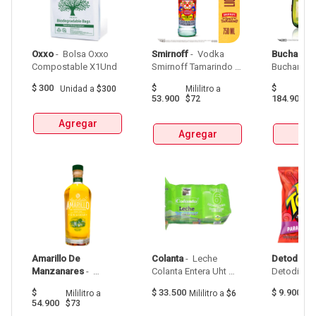
Oxxo
 - 
 Bolsa Oxxo 
Smirnoff
 - 
 Vodka 
Buchanan
Compostable X1Und 
Smirnoff Tamarindo 
Spicy Botellax750Ml 
$
300
$
$
Unidad
a
$300
Mililitro
a
Mil
53.900
184.900
$72
$
Agregar
Agregar
Agr
Amarillo De 
Colanta
 - 
 Leche 
Detodito
 - 
Manzanares
 - 
Colanta Entera Uht 
Aguardiente Amarillo 
Bolsa  X 1L  X 6Und 
$
$
33.500
$
9.900
Mililitro
a
Mililitro
a
$6
G
De Manzanares 
54.900
$73
Botellax750Ml 