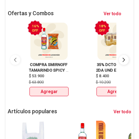
Ofertas y Combos
Ver todo
16%
18%
OFF
OFF
 COMPRA SMIRNOFF 
 35% DCTO EN LA 
TAMARINDO SPICY 
2DA UND EN 
X750ml Y LLEVATE 
$
53.900
CERVEZA CLUB 
$
8.400
DETODITO 165GR o 
COLOMBIA LATA 
$
63.800
$
10.200
150GR 
X330ml 
Agregar
Agregar
Artículos populares
Ver todo