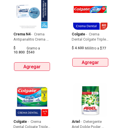
Crema N4
 - 
 Crema 
Colgate
 - 
 Crema 
Antipanalitis Crema 
Dental Colgate Triple 
No4 Caja X 20G 
Accion 60 Ml 
$
$
4.600
Gramo
a
Mililitro
a
$77
10.800
$540
Agregar
Agregar
Colgate
 - 
 Crema 
Ariel
 - 
 Detergente 
Dental Colgate Triple 
Ariel Doble Poder 