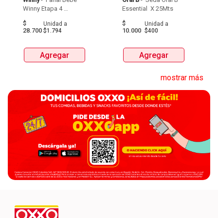
Winny Etapa 4 
Essential  X 25Mts 
Pacax16Und 
$
$
Unidad
a
Unidad
a
28.700
10.000
$1.794
$400
Agregar
Agregar
mostrar más