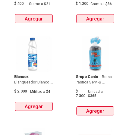
$
400
$
1.200
Gramo
a
$21
Gramo
a
$86
Agregar
Agregar
Blancox
 - 
Grupo Cantu
 - 
 Bolsa 
Blanqueador Blanco X  
Pastica Servi-B 
Regular  X  500 Ml 
Durisima Tipo 
$
2.000
$
Mililitro
a
$4
Unidad
a
Apartamento 51 X 76  
7.300
$365
X 20Unds 
Agregar
Agregar