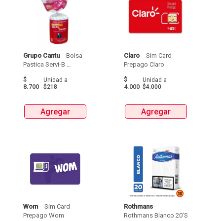
Grupo Cantu
 - 
 Bolsa 
Claro
 - 
 Sim Card 
Pastica Servi-B 
Prepago Claro 
Durisima Tipo 
$
$
Unidad
a
Unidad
a
Papelera 40 X 50  X 
8.700
4.000
$218
$4.000
40Unds 
Agregar
Agregar
Wom
 - 
 Sim Card 
Rothmans
 - 
Prepago Wom 