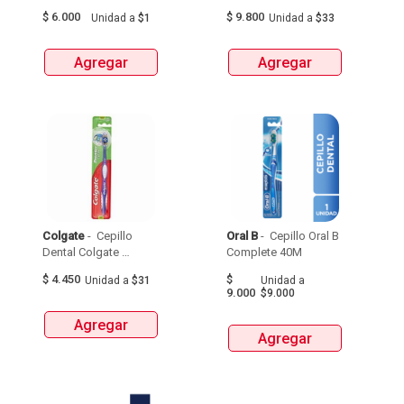
$
6.000
$
9.800
Unidad
a
$1
Unidad
a
$33
Agregar
Agregar
Colgate
 - 
 Cepillo 
Oral B
 - 
 Cepillo Oral B 
Dental Colgate 
Complete 40M 
Premier Clean Medio 
$
4.450
$
Unidad
a
$31
Unidad
a
Sabor Original X 1Und 
9.000
$9.000
Agregar
Agregar