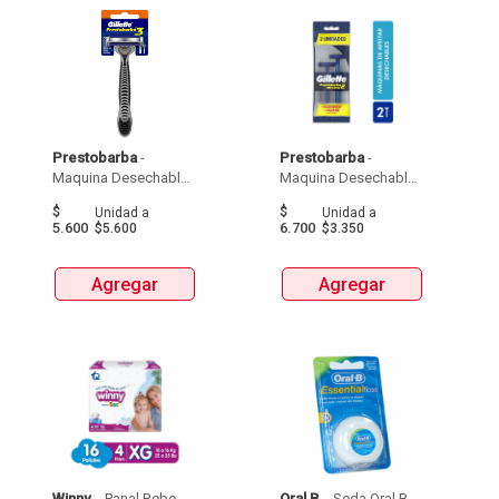
Prestobarba
 - 
Prestobarba
 - 
Maquina Desechable 
Maquina Desechable 
Gillette Prestobarba  X 
Gillette Prestobarba 
$
$
Unidad
a
Unidad
a
1Und 
Ultragrip  X 2Und 
5.600
6.700
$5.600
$3.350
Agregar
Agregar
Winny
 - 
 Panal Bebe 
Oral B
 - 
 Seda Oral B 