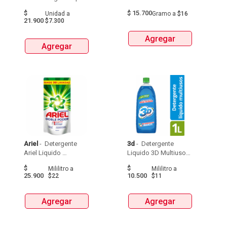
Accion 75 Ml X3 Unds 
X1Kg 
$
$
15.700
Unidad
a
Gramo
a
$16
21.900
$7.300
Agregar
Agregar
Ariel
 - 
 Detergente 
3d
 - 
 Detergente 
Ariel Liquido 
Liquido 3D Multiusos 
Bolsax1,2L 
Frascox1000 Ml 
$
$
Mililitro
a
Mililitro
a
25.900
10.500
$22
$11
Agregar
Agregar