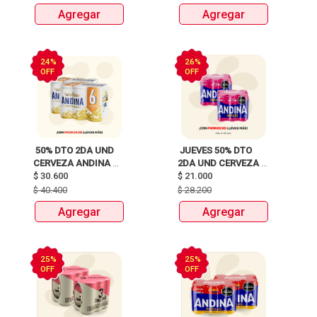
CORDILLERAS 
Agregar
Agregar
ROSADA, REFAJO 
24%
26%
OFF
OFF
 50% DTO 2DA UND 
 JUEVES 50% DTO 
CERVEZA ANDINA 
2DA UND CERVEZA 
SIX PACK LATA 
$
30.600
ANDINA, SOL, 
$
21.000
X310ml 
HEINEKEN, MILLER, 3 
$
40.400
$
28.200
CORDILLERAS 
Agregar
Agregar
ROSADA, REFAJO 
25%
25%
OFF
OFF