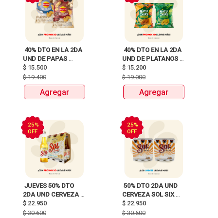
 40% DTO EN LA 2DA 
 40% DTO EN LA 2DA 
UND DE PAPAS 
UND DE PLATANOS 
MARGARITA RECETA 
$
15.500
MARCA NATUCHIPS 
$
15.200
CLASICA X 120G Y 
X120g y 125g  
$
19.400
$
19.000
115G 
Agregar
Agregar
25%
25%
OFF
OFF
 JUEVES 50% DTO 
 50% DTO 2DA UND 
2DA UND CERVEZA 
CERVEZA SOL SIX 
ANDINA, SOL, 
$
22.950
PACK 
$
22.950
HEINEKEN, MILLER, 3 
BOTELLAX250ml 
$
30.600
$
30.600