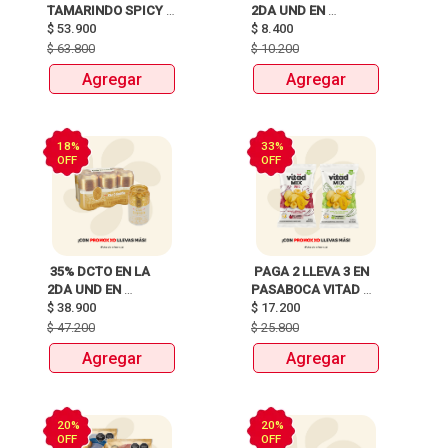
TAMARINDO SPICY 
2DA UND EN 
X750ml Y LLEVATE 
$
53.900
CERVEZA CLUB 
$
8.400
DETODITO 165GR o 
COLOMBIA LATA 
$
63.800
$
10.200
150GR 
X330ml 
Agregar
Agregar
18%
33%
OFF
OFF
 35% DCTO EN LA 
 PAGA 2 LLEVA 3 EN 
2DA UND EN 
PASABOCA VITAD 
CERVEZA CLUB 
$
38.900
$
17.200
MIX PAQUETEX110g 
COLOMBIA 330 ML 
$
47.200
$
25.800
LATA X 6 UNIDADES 
Agregar
Agregar
ANTES:$47.200 
AHORA:$38.900 
20%
20%
OFF
OFF