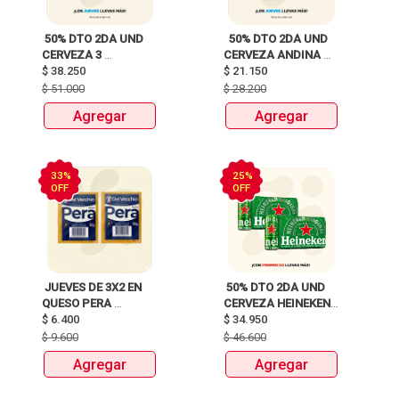
 50% DTO 2DA UND 
  50% DTO 2DA UND 
CERVEZA 3 
CERVEZA ANDINA 
CORDILLERAS 
$
38.250
$
21.150
REFAJO X310ML 
ROSADA SIX PACK 
$
51.000
$
28.200
LATAX269ml 
Agregar
Agregar
33%
25%
OFF
OFF
 JUEVES DE 3X2 EN 
 50% DTO 2DA UND 
QUESO PERA 
CERVEZA HEINEKEN 
$
6.400
VECCHIO 
SIX PACK LATA 
$
34.950
X310ml 
$
9.600
$
46.600
Agregar
Agregar