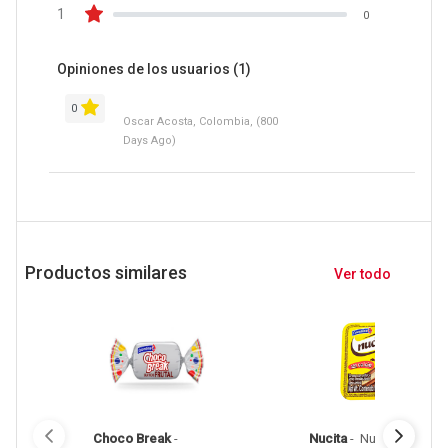
1
0
Opiniones de los usuarios
(1)
0
Oscar Acosta, Colombia, (800
Days Ago)
Productos similares
Ver todo
Choco Break
 - 
Nucita
 - 
 Nucita Crema 