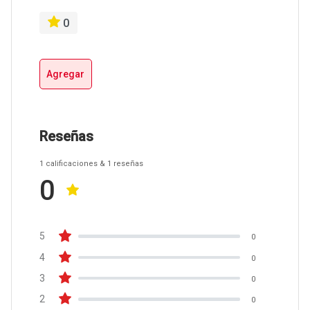
0
Agregar
Reseñas
1
calificaciones
& 1
reseñas
0
5
0
4
0
3
0
2
0