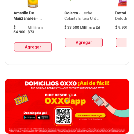
Amarillo De 
Colanta
 - 
 Leche 
Detodito
 - 
Manzanares
 - 
Colanta Entera Uht 
Aguardiente Amarillo 
Bolsa  X 1L  X 6Und 
$
$
33.500
$
9.900
Mililitro
a
Mililitro
a
$6
G
De Manzanares 
54.900
$73
Botellax750Ml 
Agregar
Agr
Agregar