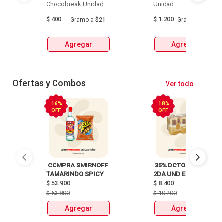
Chocobreak Unidad 
Unidad 
$
400
$
1.200
Gramo
a
$21
Gramo
a
$86
Agregar
Agregar
Ofertas y Combos
Ver todo
16%
18%
OFF
OFF
 COMPRA SMIRNOFF 
 35% DCTO EN LA 
TAMARINDO SPICY 
2DA UND EN 
X750ml Y LLEVATE 
$
53.900
CERVEZA CLUB 
$
8.400
DETODITO 165GR o 
COLOMBIA LATA 
$
63.800
$
10.200
150GR 
X330ml 
Agregar
Agregar