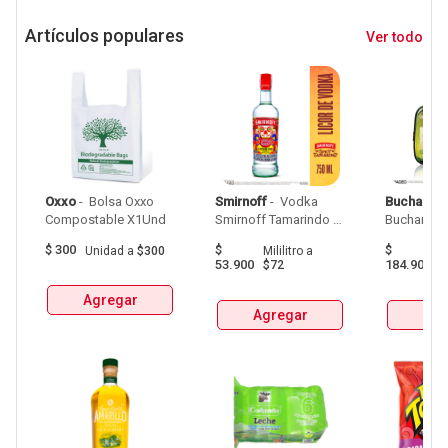
Artículos populares
Ver todo
Oxxo
 - 
 Bolsa Oxxo 
Smirnoff
 - 
 Vodka 
Buchanan
Compostable X1Und 
Smirnoff Tamarindo 
Spicy Botellax750Ml 
$
300
$
$
Unidad
a
$300
Mililitro
a
Mil
53.900
184.900
$72
$
Agregar
Agregar
Agr