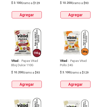
$
3.100
$
10.200
Gramo
a
$129
Gramo
a
$93
Agregar
Agregar
Vitad
 - 
 Papas Vitad 
Vitad
 - 
 Papas Vitad 
Bbq Dulce 110G 
Pollo 24G 
$
10.200
$
3.100
Gramo
a
$93
Gramo
a
$129
Agregar
Agregar