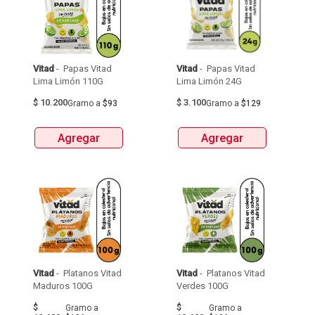
Vitad
 - 
 Papas Vitad 
Vitad
 - 
 Papas Vitad 
Lima Limón 110G 
Lima Limón 24G 
$
10.200
$
3.100
Gramo
a
$93
Gramo
a
$129
Agregar
Agregar
Vitad
 - 
 Platanos Vitad 
Vitad
 - 
 Platanos Vitad 
Maduros 100G 
Verdes 100G 
$
$
Gramo
a
Gramo
a