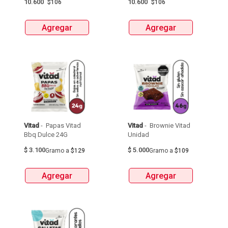
10.600
10.600
$106
$106
Agregar
Agregar
Vitad
 - 
 Papas Vitad 
Vitad
 - 
 Brownie Vitad 
Bbq Dulce 24G 
Unidad 
$
3.100
$
5.000
Gramo
a
$129
Gramo
a
$109
Agregar
Agregar