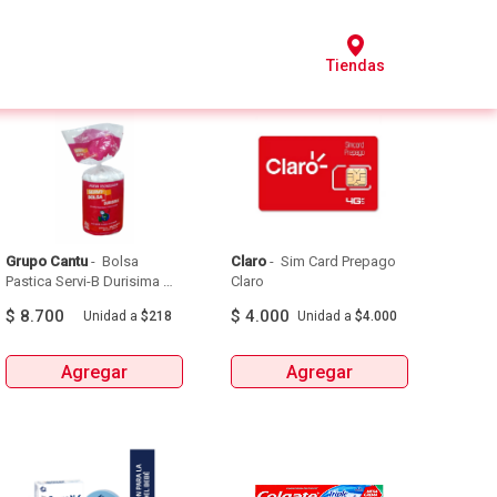
Tiendas
Grupo Cantu
 - 
 Bolsa 
Claro
 - 
 Sim Card Prepago 
Pastica Servi-B Durisima 
Claro 
Tipo Papelera 40 X 50  X 
$
8.700
$
4.000
Unidad
a
$218
Unidad
a
$4.000
40Unds 
Agregar
Agregar