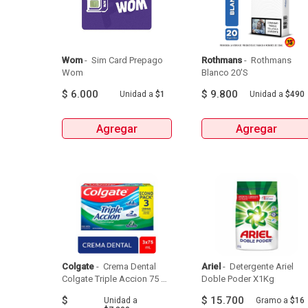
Wom
 - 
 Sim Card Prepago 
Rothmans
 - 
 Rothmans 
Wom 
Blanco 20'S 
$
6.000
$
9.800
Unidad
a
$1
Unidad
a
$490
Agregar
Agregar
Colgate
 - 
 Crema Dental 
Ariel
 - 
 Detergente Ariel 
Colgate Triple Accion 75 Ml 
Doble Poder X1Kg 
X3 Unds 
$
$
15.700
Unidad
a
Gramo
a
$16