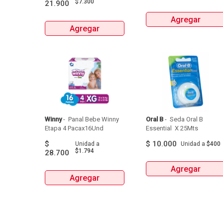
$7.300
21.900
Agregar
Agregar
Winny
 - 
 Panal Bebe Winny 
Oral B
 - 
 Seda Oral B 
Etapa 4 Pacax16Und 
Essential  X 25Mts 
$
$
10.000
Unidad
a
Unidad
a
$400
$1.794
28.700
Agregar
Agregar