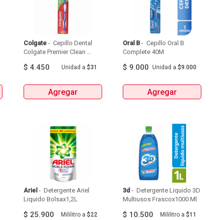
Colgate
 - 
 Cepillo Dental 
Oral B
 - 
 Cepillo Oral B 
Colgate Premier Clean 
Complete 40M 
Medio Sabor Original X 
$
4.450
$
9.000
Unidad
a
$31
Unidad
a
$9.000
1Und 
Agregar
Agregar
Ariel
 - 
 Detergente Ariel 
3d
 - 
 Detergente Liquido 3D 
Liquido Bolsax1,2L 
Multiusos Frascox1000 Ml 
$
25.900
$
10.500
Mililitro
a
$22
Mililitro
a
$11