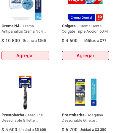
Crema N4
 - 
 Crema 
Colgate
 - 
 Crema Dental 
Antipanalitis Crema No4 
Colgate Triple Accion 60 Ml 
Caja X 20G 
$
10.800
$
4.600
Gramo
a
$540
Mililitro
a
$77
Agregar
Agregar
Prestobarba
 - 
 Maquina 
Prestobarba
 - 
 Maquina 
Desechable Gillette 
Desechable Gillette 
Prestobarba  X 1Und 
Prestobarba Ultragrip  X 
$
5.600
$
6.700
Unidad
a
$5.600
Unidad
a
$3.350
2Und 