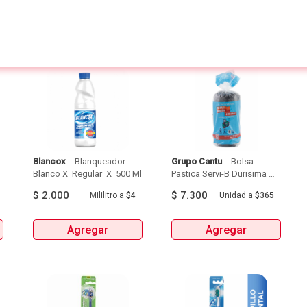
Blancox
 - 
 Blanqueador 
Grupo Cantu
 - 
 Bolsa 
Blanco X  Regular  X  500 Ml 
Pastica Servi-B Durisima 
Tipo Apartamento 51 X 76  
$
2.000
$
7.300
Mililitro
a
$4
Unidad
a
$365
X 20Unds 
Agregar
Agregar