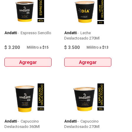
Andatti
 - 
 Espresso Sencillo 
Andatti
 - 
 Leche 
Deslactosado 270Ml 
$
3.200
$
3.500
Mililitro
a
$15
Mililitro
a
$13
Agregar
Agregar
Andatti
 - 
 Capuccino 
Andatti
 - 
 Capuccino 
Deslactosado 360Ml 
Deslactosado 270Ml 