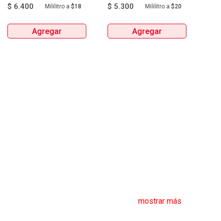
$
6.400
$
5.300
Mililitro
a
$18
Mililitro
a
$20
Agregar
Agregar
mostrar más