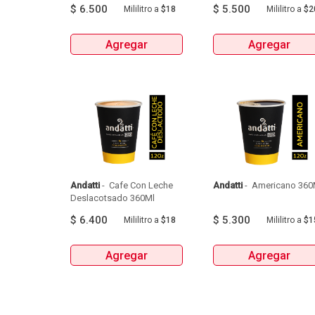
$
6.500
$
5.500
Mililitro
a
$18
Mililitro
a
$2
Agregar
Agregar
Andatti
 - 
 Cafe Con Leche 
Andatti
 - 
Deslacotsado 360Ml 
$
6.400
$
5.300
Mililitro
a
$18
Mililitro
a
$1
Agregar
Agregar