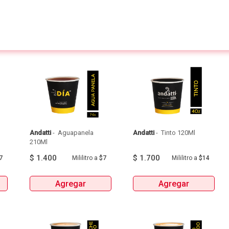
Andatti
 - 
 Aguapanela 
Andatti
 - 
 Tinto 120Ml 
210Ml 
$
1.400
$
1.700
7
Mililitro
a
$7
Mililitro
a
$14
Agregar
Agregar