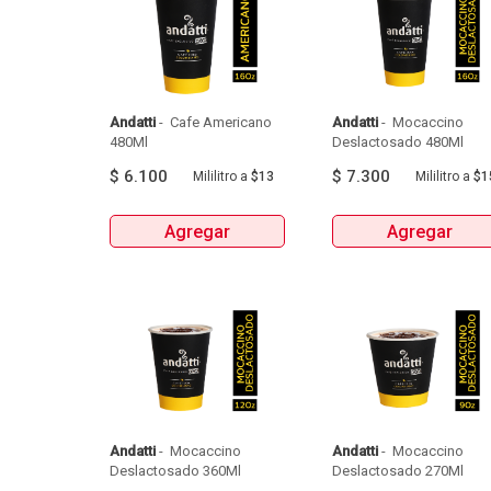
Andatti
 - 
 Cafe Americano 
Andatti
 - 
 Mocaccino 
480Ml 
Deslactosado 480Ml 
$
6.100
$
7.300
Mililitro
a
$13
Mililitro
a
$1
Agregar
Agregar
Andatti
 - 
 Mocaccino 
Andatti
 - 
 Mocaccino 
Deslactosado 360Ml 
Deslactosado 270Ml 