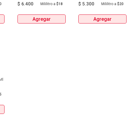
$
6.400
$
5.300
0
Mililitro
a
$18
Mililitro
a
$20
Agregar
Agregar
 Americano 360Ml 
5