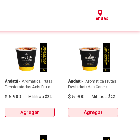
Tiendas
Andatti
 - 
 Aromatica Frutas 
Andatti
 - 
 Aromatica Frutas 
Deshidratadas Anis Frutas 
Deshidratadas Canela 
Tropicales 270Ml 
Frutos Rojos 270Ml 
$
5.900
$
5.900
Mililitro
a
$22
Mililitro
a
$22
Agregar
Agregar