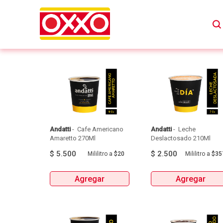
ANDATTI
Andatti
 - 
 Cafe Americano 
Andatti
 - 
 Leche 
Amaretto 270Ml 
Deslactosado 210Ml 
$
5.500
$
2.500
Mililitro
a
$20
Mililitro
a
$35
Agregar
Agregar