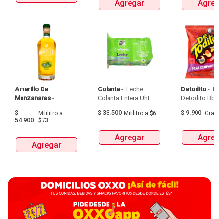
Agregar
Agreg
Amarillo De 
Colanta
 - 
 Leche 
Detodito
 - 
 P
Manzanares
 - 
Colanta Entera Uht 
Aguardiente Amarillo 
Bolsa  X 1L  X 6Und 
$
$
33.500
$
9.900
Mililitro
a
Mililitro
a
$6
Gra
De Manzanares 
54.900
$73
Botellax750Ml 
Agregar
Agreg
Agregar