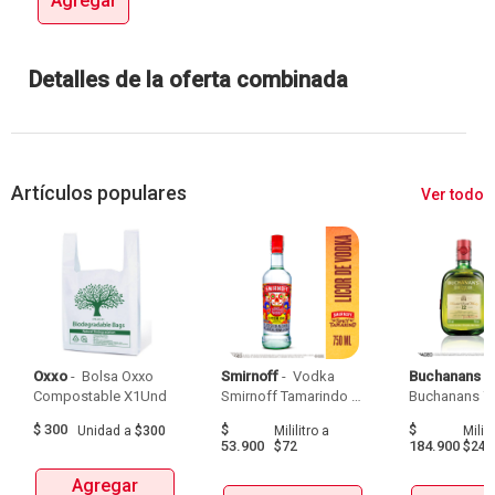
Agregar
Detalles de la oferta combinada
Artículos populares
Ver todo
Oxxo
 - 
 Bolsa Oxxo 
Smirnoff
 - 
 Vodka 
Buchanans
 - 
Compostable X1Und 
Smirnoff Tamarindo 
Spicy Botellax750Ml 
$
300
$
$
Unidad
a
$300
Mililitro
a
Milili
53.900
184.900
$72
$247
Agregar