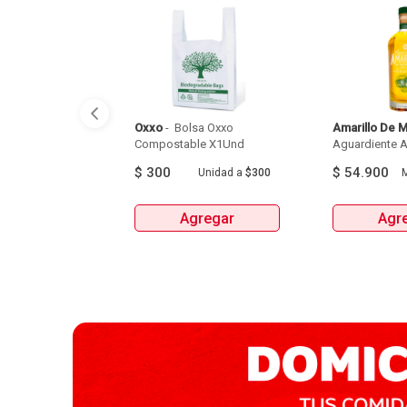
Oxxo
 - 
 Bolsa Oxxo 
Amarillo De 
Compostable X1Und 
Aguardiente Am
$
300
$
54.900
Unidad
a
$300
M
Agregar
Agr