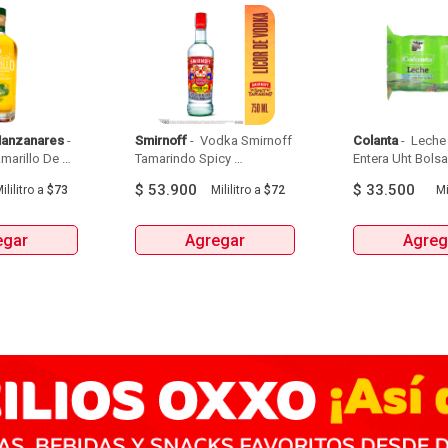
Manzanares
 - 
Smirnoff
 - 
 Vodka Smirnoff 
Colanta
 - 
 Leche 
arillo De 
Tamarindo Spicy 
Entera Uht Bolsa 
Manzanares Botellax750Ml 
Botellax750Ml 
6Und 
$
53.900
$
33.500
ililitro
a
$73
Mililitro
a
$72
Mi
egar
Agregar
Agreg