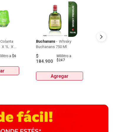
Colanta 
Buchanans
 - 
 Whisky 
Detodito
 - 
 Pasabo
 X 1L  X 
Buchanans 750 Ml 
$
$
9.900
lilitro
a
$6
Mililitro
a
Gra
$247
184.900
ar
Agrega
Agregar