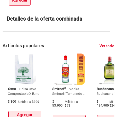
Agregar
Detalles de la oferta combinada
Artículos populares
Ver todo
Oxxo
 - 
 Bolsa Oxxo 
Smirnoff
 - 
 Vodka 
Buchanans
 - 
Compostable X1Und 
Smirnoff Tamarindo 
Spicy Botellax750Ml 
$
300
$
$
Unidad
a
$300
Mililitro
a
Milili
53.900
184.900
$72
$247
Agregar