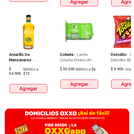
Agregar
Agreg
Amarillo De 
Colanta
 - 
 Leche 
Detodito
 - 
 P
Manzanares
 - 
Colanta Entera Uht 
Aguardiente Amarillo 
Bolsa  X 1L  X 6Und 
$
$
33.500
$
9.900
Mililitro
a
Mililitro
a
$6
Gra
De Manzanares 
54.900
$73
Botellax750Ml 
Agregar
Agreg
Agregar