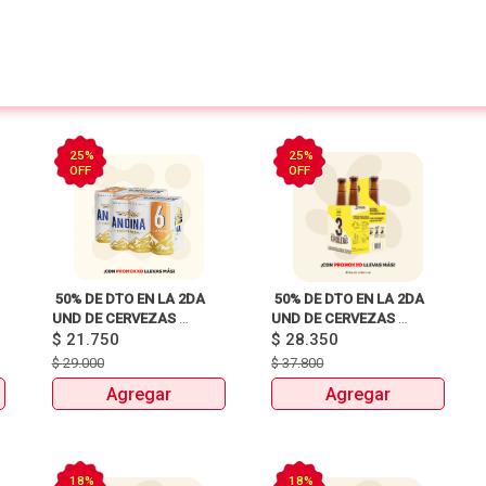
25%
25%
OFF
OFF
 50% DE DTO EN LA 2DA 
 50% DE DTO EN LA 2DA 
UND DE CERVEZAS 
UND DE CERVEZAS 
SIXPACKS Y UNIDAD 
$
21.750
SIXPACKS Y UNIDAD 
$
28.350
HEINEKEN, SOL, 3 
HEINEKEN, SOL, 3 
$
29.000
$
37.800
CORDILLERAS, ANDINA, 
CORDILLERAS, ANDINA, 
Agregar
Agregar
MILLER Y MITICA 
MILLER Y MITICA 
18%
18%