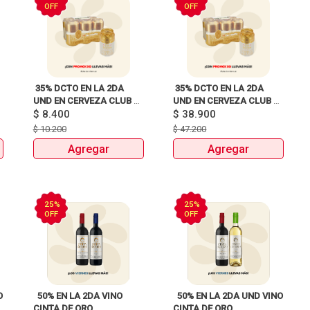
OFF
OFF
 35% DCTO EN LA 2DA 
 35% DCTO EN LA 2DA 
UND EN CERVEZA CLUB 
UND EN CERVEZA CLUB 
$
8.400
COLOMBIA LATA X330ml 
COLOMBIA 330 ML LATA X 
$
38.900
DETODITO 165GR o 150GR 
6 UNIDADES 
$
10.200
$
47.200
ANTES:$47.200 
Agregar
Agregar
AHORA:$38.900 
25%
25%
OFF
OFF
 
  50% EN LA 2DA VINO 
  50% EN LA 2DA UND VINO 
CINTA DE ORO 
CINTA DE ORO 