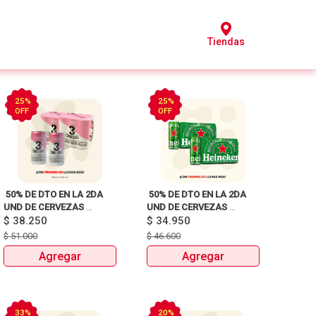
Tiendas
25%
25%
OFF
OFF
 50% DE DTO EN LA 2DA 
 50% DE DTO EN LA 2DA 
UND DE CERVEZAS 
UND DE CERVEZAS 
SIXPACKS Y UNIDAD 
$
38.250
SIXPACKS Y UNIDAD 
$
34.950
HEINEKEN, SOL, 3 
HEINEKEN, SOL, 3 
$
51.000
$
46.600
CORDILLERAS, ANDINA, 
CORDILLERAS, ANDINA, 
Agregar
Agregar
MILLER Y MITICA 
MILLER Y MITICA 
33%
20%