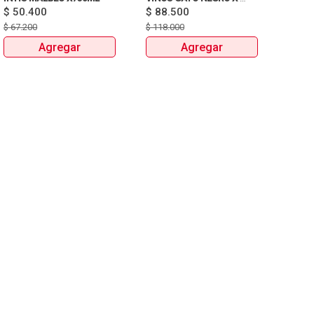
$
50.400
$
88.500
750ML 
$
67.200
$
118.000
Agregar
Agregar