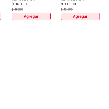
$
36.150
BOTELLAX750ml 
$
31.500
BOTELLAX750ml 
$
48.200
$
42.000
Agregar
Agregar