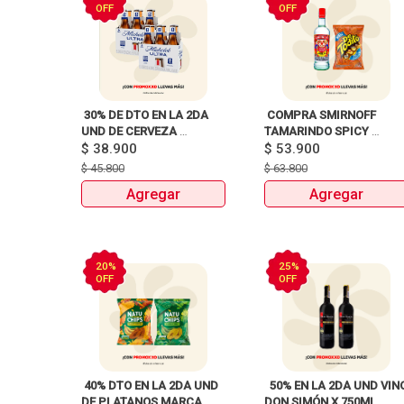
OFF
OFF
 30% DE DTO EN LA 2DA 
 COMPRA SMIRNOFF 
UND DE CERVEZA 
TAMARINDO SPICY 
MICHELOB ULTRA 6PACK 
$
38.900
X750ml Y LLEVATE 
$
53.900
BOTELLAX330ml 
$
45.800
$
63.800
Agregar
Agregar
20%
25%
OFF
OFF
 40% DTO EN LA 2DA UND 
  50% EN LA 2DA UND VINO
DE PLATANOS MARCA 
DON SIMÓN X 750ML 