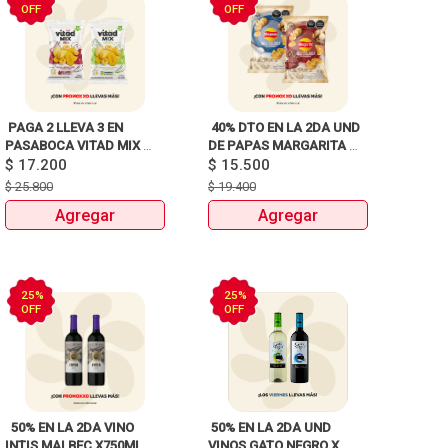
OFF
OFF
 PAGA 2 LLEVA 3 EN 
 40% DTO EN LA 2DA UND 
PASABOCA VITAD MIX 
DE PAPAS MARGARITA 
$
17.200
PAQUETEX110g 
RECETA CLASICA X 120G Y 
$
15.500
115G 
$
25.800
$
19.400
Agregar
Agregar
25%
25%
OFF
OFF
  50% EN LA 2DA VINO 
 50% EN LA 2DA UND 
INTIS MALBEC X750ML 
VINOS GATO NEGRO X 