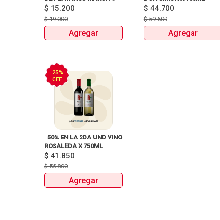
$
15.200
NATUCHIPS X120g y 125g  
$
44.700
$
19.000
$
59.600
Agregar
Agregar
25%
OFF
  50% EN LA 2DA UND VINO 
ROSALEDA X 750ML 
$
41.850
$
55.800
Agregar