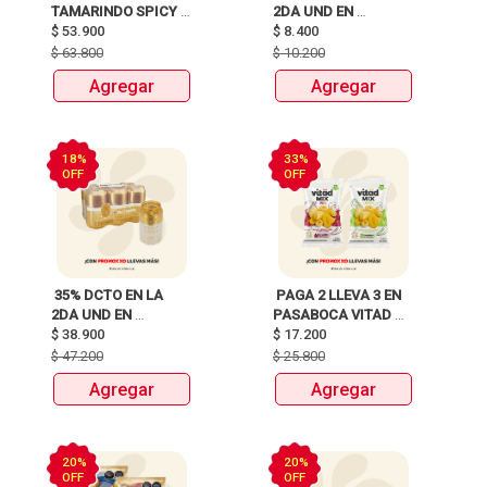
TAMARINDO SPICY 
2DA UND EN 
X750ml Y LLEVATE 
$
53.900
CERVEZA CLUB 
$
8.400
DETODITO 165GR o 
COLOMBIA LATA 
$
63.800
$
10.200
150GR 
X330ml 
Agregar
Agregar
18%
33%
OFF
OFF
 35% DCTO EN LA 
 PAGA 2 LLEVA 3 EN 
2DA UND EN 
PASABOCA VITAD 
CERVEZA CLUB 
$
38.900
$
17.200
MIX PAQUETEX110g 
COLOMBIA 330 ML 
$
47.200
$
25.800
LATA X 6 UNIDADES 
Agregar
Agregar
ANTES:$47.200 
AHORA:$38.900 
20%
20%
OFF
OFF