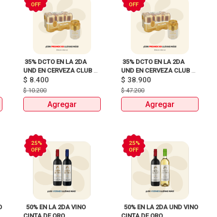
OFF
OFF
 35% DCTO EN LA 2DA 
 35% DCTO EN LA 2DA 
UND EN CERVEZA CLUB 
UND EN CERVEZA CLUB 
$
8.400
COLOMBIA LATA X330ml 
COLOMBIA 330 ML LATA X 
$
38.900
DETODITO 165GR o 150GR 
6 UNIDADES 
$
10.200
$
47.200
ANTES:$47.200 
Agregar
Agregar
AHORA:$38.900 
25%
25%
OFF
OFF
 
  50% EN LA 2DA VINO 
  50% EN LA 2DA UND VINO 
CINTA DE ORO 
CINTA DE ORO 