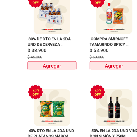
OFF
OFF
 30% DE DTO EN LA 2DA 
 COMPRA SMIRNOFF 
UND DE CERVEZA 
TAMARINDO SPICY 
MICHELOB ULTRA 6PACK 
$
38.900
X750ml Y LLEVATE 
$
53.900
BOTELLAX330ml 
$
45.800
$
63.800
Agregar
Agregar
20%
25%
OFF
OFF
 40% DTO EN LA 2DA UND 
  50% EN LA 2DA UND VINO
DE PLATANOS MARCA 
DON SIMÓN X 750ML 