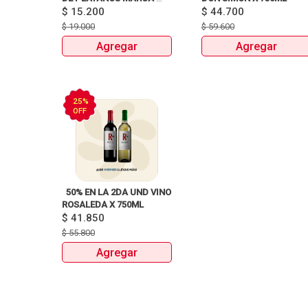
$
15.200
NATUCHIPS X120g y 125g  
$
44.700
$
19.000
$
59.600
Agregar
Agregar
25%
OFF
  50% EN LA 2DA UND VINO 
ROSALEDA X 750ML 
$
41.850
$
55.800
Agregar