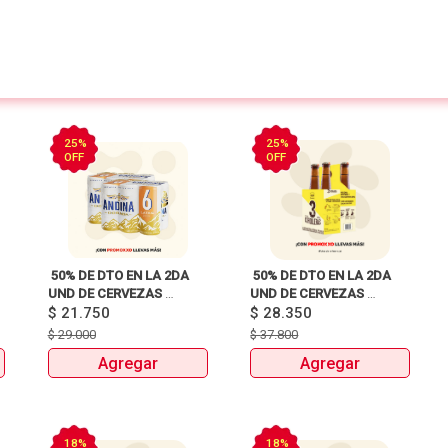
25%
25%
OFF
OFF
 50% DE DTO EN LA 2DA 
 50% DE DTO EN LA 2DA 
UND DE CERVEZAS 
UND DE CERVEZAS 
SIXPACKS Y UNIDAD 
$
21.750
SIXPACKS Y UNIDAD 
$
28.350
HEINEKEN, SOL, 3 
HEINEKEN, SOL, 3 
$
29.000
$
37.800
CORDILLERAS, ANDINA, 
CORDILLERAS, ANDINA, 
Agregar
Agregar
MILLER Y MITICA 
MILLER Y MITICA 
18%
18%