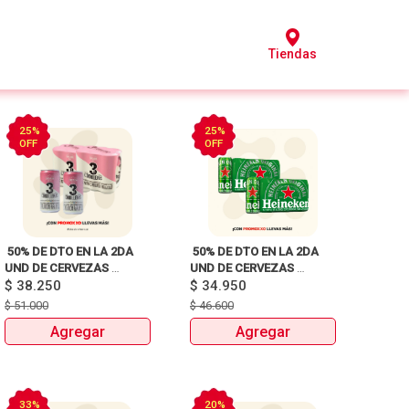
Tiendas
25%
25%
OFF
OFF
 50% DE DTO EN LA 2DA 
 50% DE DTO EN LA 2DA 
UND DE CERVEZAS 
UND DE CERVEZAS 
SIXPACKS Y UNIDAD 
$
38.250
SIXPACKS Y UNIDAD 
$
34.950
HEINEKEN, SOL, 3 
HEINEKEN, SOL, 3 
$
51.000
$
46.600
CORDILLERAS, ANDINA, 
CORDILLERAS, ANDINA, 
Agregar
Agregar
MILLER Y MITICA 
MILLER Y MITICA 
33%
20%