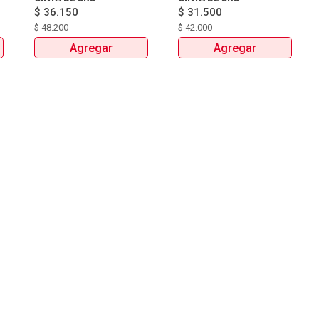
$
36.150
BOTELLAX750ml 
$
31.500
BOTELLAX750ml 
$
48.200
$
42.000
Agregar
Agregar