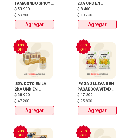
TAMARINDO SPICY 
2DA UND EN 
X750ml Y LLEVATE 
$
53.900
CERVEZA CLUB 
$
8.400
DETODITO 165GR o 
COLOMBIA LATA 
$
63.800
$
10.200
150GR 
X330ml 
Agregar
Agregar
18%
33%
OFF
OFF
 35% DCTO EN LA 
 PAGA 2 LLEVA 3 EN 
2DA UND EN 
PASABOCA VITAD 
CERVEZA CLUB 
$
38.900
$
17.200
MIX PAQUETEX110g 
COLOMBIA 330 ML 
$
47.200
$
25.800
LATA X 6 UNIDADES 
Agregar
Agregar
ANTES:$47.200 
AHORA:$38.900 
20%
20%
OFF
OFF