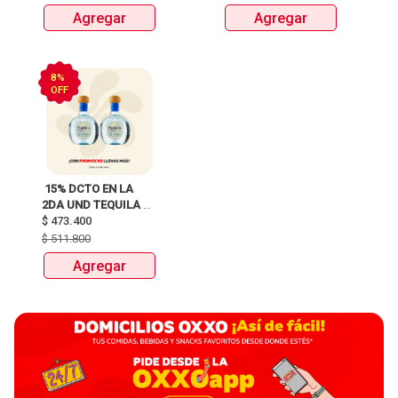
Agregar
Agregar
8%
OFF
 15% DCTO EN LA 
2DA UND TEQUILA 
DON JULIO BLANCO 
$
473.400
BOTELLAX700ml 
$
511.800
ANTES:$511.800 
Agregar
AHORA:$473.400 