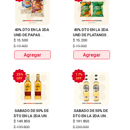
 40% DTO EN LA 2DA 
 40% DTO EN LA 2DA 
UND DE PAPAS 
UND DE PLATANOS 
MARGARITA RECETA 
$
15.500
MARCA NATUCHIPS 
$
15.200
CLASICA X 120G Y 
X120g y 125g  
$
19.400
$
19.000
115G 
Agregar
Agregar
25%
17%
OFF
OFF
 SABADO DE 50% DE 
 SABADO DE 50% DE 
DTO EN LA 2DA UND 
DTO EN LA 2DA UND 
DE TEQUILAS JOSE 
$
149.850
DE TEQUILAS JOSE 
$
191.850
CUERVO 
CUERVO 
$
199.800
$
230.000