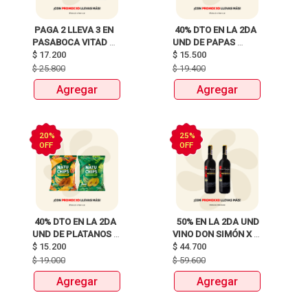
 PAGA 2 LLEVA 3 EN 
 40% DTO EN LA 2DA 
PASABOCA VITAD 
UND DE PAPAS 
$
17.200
MIX PAQUETEX110g 
MARGARITA RECETA 
$
15.500
CLASICA X 120G Y 
$
25.800
$
19.400
115G 
Agregar
Agregar
20%
25%
OFF
OFF
 40% DTO EN LA 2DA 
  50% EN LA 2DA UND 
UND DE PLATANOS 
VINO DON SIMÓN X 
MARCA NATUCHIPS 
$
15.200
$
44.700
750ML 
X120g y 125g  
$
19.000
$
59.600
Agregar
Agregar