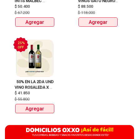
INTIS MALBEC 
VINOS GATO NEGRO 
$
50.400
X750ML 
$
88.500
X 750ML 
$
67.200
$
118.000
Agregar
Agregar
25%
OFF
  50% EN LA 2DA UND 
VINO ROSALEDA X 
$
41.850
750ML 
$
55.800
Agregar