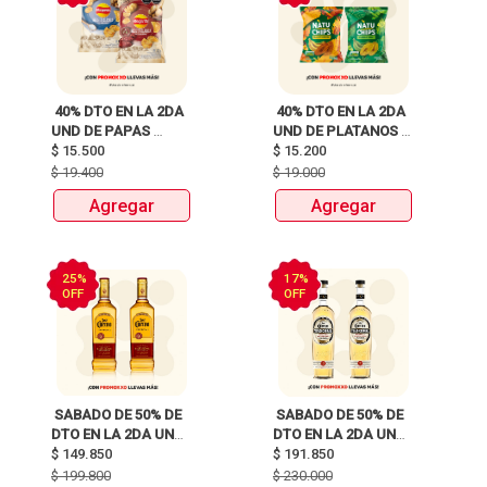
 40% DTO EN LA 2DA 
 40% DTO EN LA 2DA 
UND DE PAPAS 
UND DE PLATANOS 
MARGARITA RECETA 
$
15.500
MARCA NATUCHIPS 
$
15.200
CLASICA X 120G Y 
X120g y 125g  
$
19.400
$
19.000
115G 
Agregar
Agregar
25%
17%
OFF
OFF
 SABADO DE 50% DE 
 SABADO DE 50% DE 
DTO EN LA 2DA UND 
DTO EN LA 2DA UND 
DE TEQUILAS JOSE 
$
149.850
DE TEQUILAS JOSE 
$
191.850
CUERVO 
CUERVO 
$
199.800
$
230.000