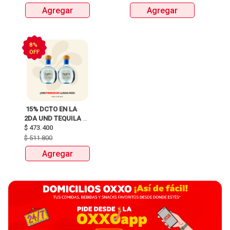
Agregar
Agregar
8%
OFF
 15% DCTO EN LA 
2DA UND TEQUILA 
DON JULIO BLANCO 
$
473.400
BOTELLAX700ml 
$
511.800
ANTES:$511.800 
Agregar
AHORA:$473.400 