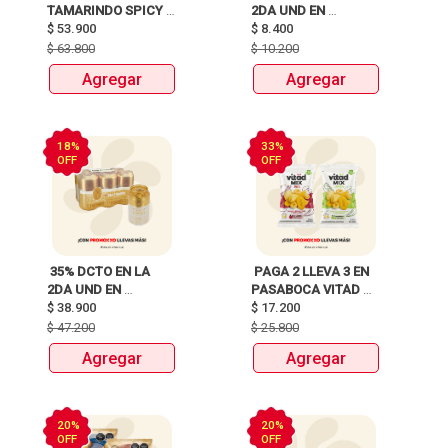
TAMARINDO SPICY 
2DA UND EN 
X750ml Y LLEVATE 
$
53.900
CERVEZA CLUB 
$
8.400
DETODITO 165GR o 
COLOMBIA LATA 
$
63.800
$
10.200
150GR 
X330ml 
Agregar
Agregar
18%
33%
OFF
OFF
 35% DCTO EN LA 
 PAGA 2 LLEVA 3 EN 
2DA UND EN 
PASABOCA VITAD 
CERVEZA CLUB 
$
38.900
$
17.200
MIX PAQUETEX110g 
COLOMBIA 330 ML 
$
47.200
$
25.800
LATA X 6 UNIDADES 
Agregar
Agregar
ANTES:$47.200 
AHORA:$38.900 
20%
20%
OFF
OFF