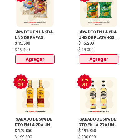
 40% DTO EN LA 2DA 
 40% DTO EN LA 2DA 
UND DE PAPAS 
UND DE PLATANOS 
MARGARITA RECETA 
$
15.500
MARCA NATUCHIPS 
$
15.200
CLASICA X 120G Y 
X120g y 125g  
$
19.400
$
19.000
115G 
Agregar
Agregar
25%
17%
OFF
OFF
 SABADO DE 50% DE 
 SABADO DE 50% DE 
DTO EN LA 2DA UND 
DTO EN LA 2DA UND 
DE TEQUILAS JOSE 
$
149.850
DE TEQUILAS JOSE 
$
191.850
CUERVO 
CUERVO 
$
199.800
$
230.000