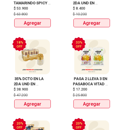
TAMARINDO SPICY 
2DA UND EN 
X750ml Y LLEVATE 
$
53.900
CERVEZA CLUB 
$
8.400
DETODITO 165GR o 
COLOMBIA LATA 
$
63.800
$
10.200
150GR 
X330ml 
Agregar
Agregar
18%
33%
OFF
OFF
 35% DCTO EN LA 
 PAGA 2 LLEVA 3 EN 
2DA UND EN 
PASABOCA VITAD 
CERVEZA CLUB 
$
38.900
$
17.200
MIX PAQUETEX110g 
COLOMBIA 330 ML 
$
47.200
$
25.800
LATA X 6 UNIDADES 
Agregar
Agregar
ANTES:$47.200 
AHORA:$38.900 
20%
20%
OFF
OFF