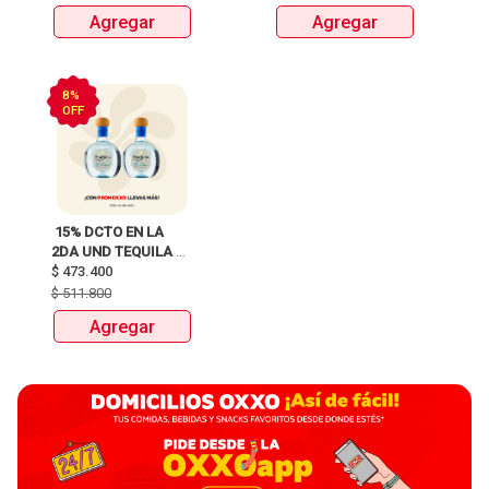
Agregar
Agregar
8%
OFF
 15% DCTO EN LA 
2DA UND TEQUILA 
DON JULIO BLANCO 
$
473.400
BOTELLAX700ml 
$
511.800
ANTES:$511.800 
Agregar
AHORA:$473.400 