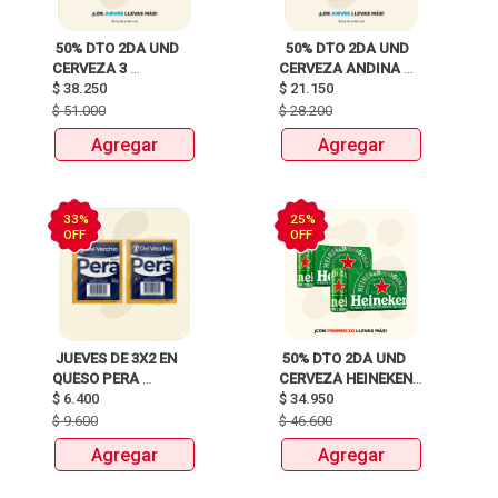
 50% DTO 2DA UND 
  50% DTO 2DA UND 
CERVEZA 3 
CERVEZA ANDINA 
CORDILLERAS 
$
38.250
$
21.150
REFAJO X310ML 
ROSADA SIX PACK 
$
51.000
$
28.200
LATAX269ml 
Agregar
Agregar
33%
25%
OFF
OFF
 JUEVES DE 3X2 EN 
 50% DTO 2DA UND 
QUESO PERA 
CERVEZA HEINEKEN 
$
6.400
VECCHIO 
SIX PACK LATA 
$
34.950
X310ml 
$
9.600
$
46.600
Agregar
Agregar