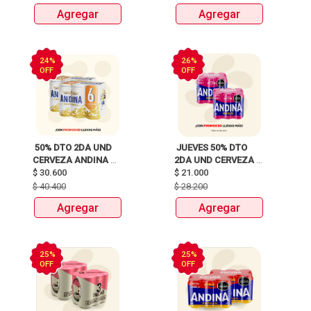
CORDILLERAS 
Agregar
Agregar
ROSADA, REFAJO 
24%
26%
OFF
OFF
 50% DTO 2DA UND 
 JUEVES 50% DTO 
CERVEZA ANDINA 
2DA UND CERVEZA 
SIX PACK LATA 
$
30.600
ANDINA, SOL, 
$
21.000
X310ml 
HEINEKEN, MILLER, 3 
$
40.400
$
28.200
CORDILLERAS 
Agregar
Agregar
ROSADA, REFAJO 
25%
25%
OFF
OFF