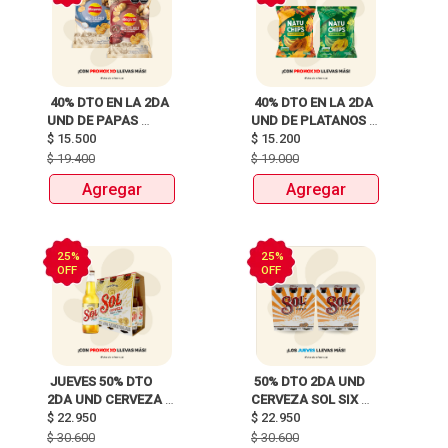
 40% DTO EN LA 2DA 
 40% DTO EN LA 2DA 
UND DE PAPAS 
UND DE PLATANOS 
MARGARITA RECETA 
$
15.500
MARCA NATUCHIPS 
$
15.200
CLASICA X 120G Y 
X120g y 125g  
$
19.400
$
19.000
115G 
Agregar
Agregar
25%
25%
OFF
OFF
 JUEVES 50% DTO 
 50% DTO 2DA UND 
2DA UND CERVEZA 
CERVEZA SOL SIX 
ANDINA, SOL, 
$
22.950
PACK 
$
22.950
HEINEKEN, MILLER, 3 
BOTELLAX250ml 
$
30.600
$
30.600