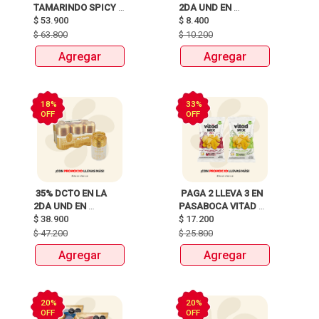
TAMARINDO SPICY 
2DA UND EN 
X750ml Y LLEVATE 
$
53.900
CERVEZA CLUB 
$
8.400
DETODITO 165GR o 
COLOMBIA LATA 
$
63.800
$
10.200
150GR 
X330ml 
Agregar
Agregar
18%
33%
OFF
OFF
 35% DCTO EN LA 
 PAGA 2 LLEVA 3 EN 
2DA UND EN 
PASABOCA VITAD 
CERVEZA CLUB 
$
38.900
$
17.200
MIX PAQUETEX110g 
COLOMBIA 330 ML 
$
47.200
$
25.800
LATA X 6 UNIDADES 
Agregar
Agregar
ANTES:$47.200 
AHORA:$38.900 
20%
20%
OFF
OFF