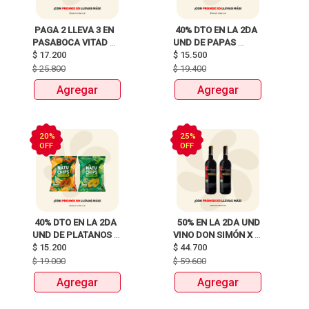
 PAGA 2 LLEVA 3 EN 
 40% DTO EN LA 2DA 
PASABOCA VITAD 
UND DE PAPAS 
$
17.200
MIX PAQUETEX110g 
MARGARITA RECETA 
$
15.500
CLASICA X 120G Y 
$
25.800
$
19.400
115G 
Agregar
Agregar
20%
25%
OFF
OFF
 40% DTO EN LA 2DA 
  50% EN LA 2DA UND 
UND DE PLATANOS 
VINO DON SIMÓN X 
MARCA NATUCHIPS 
$
15.200
$
44.700
750ML 
X120g y 125g  
$
19.000
$
59.600
Agregar
Agregar