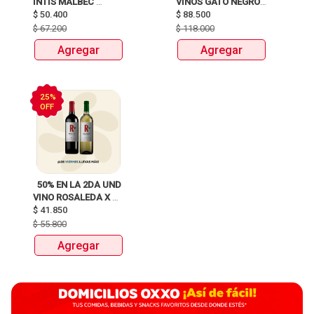
INTIS MALBEC 
VINOS GATO NEGRO 
$
50.400
X750ML 
$
88.500
X 750ML 
$
67.200
$
118.000
Agregar
Agregar
25%
OFF
  50% EN LA 2DA UND 
VINO ROSALEDA X 
$
41.850
750ML 
$
55.800
Agregar