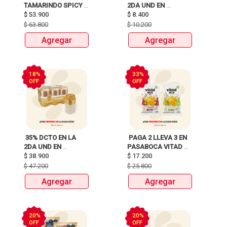
TAMARINDO SPICY 
2DA UND EN 
X750ml Y LLEVATE 
$
53.900
CERVEZA CLUB 
$
8.400
DETODITO 165GR o 
COLOMBIA LATA 
$
63.800
$
10.200
150GR 
X330ml 
Agregar
Agregar
18%
33%
OFF
OFF
 35% DCTO EN LA 
 PAGA 2 LLEVA 3 EN 
2DA UND EN 
PASABOCA VITAD 
CERVEZA CLUB 
$
38.900
$
17.200
MIX PAQUETEX110g 
COLOMBIA 330 ML 
$
47.200
$
25.800
LATA X 6 UNIDADES 
Agregar
Agregar
ANTES:$47.200 
AHORA:$38.900 
20%
20%
OFF
OFF