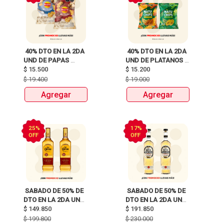
 40% DTO EN LA 2DA 
 40% DTO EN LA 2DA 
UND DE PAPAS 
UND DE PLATANOS 
MARGARITA RECETA 
$
15.500
MARCA NATUCHIPS 
$
15.200
CLASICA X 120G Y 
X120g y 125g  
$
19.400
$
19.000
115G 
Agregar
Agregar
25%
17%
OFF
OFF
 SABADO DE 50% DE 
 SABADO DE 50% DE 
DTO EN LA 2DA UND 
DTO EN LA 2DA UND 
DE TEQUILAS JOSE 
$
149.850
DE TEQUILAS JOSE 
$
191.850
CUERVO 
CUERVO 
$
199.800
$
230.000