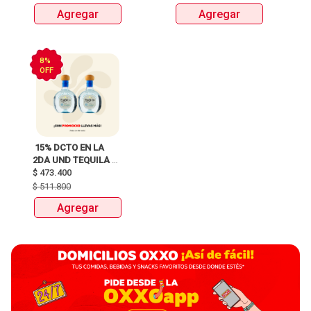
Agregar
Agregar
8%
OFF
 15% DCTO EN LA 
2DA UND TEQUILA 
DON JULIO BLANCO 
$
473.400
BOTELLAX700ml 
$
511.800
ANTES:$511.800 
Agregar
AHORA:$473.400 