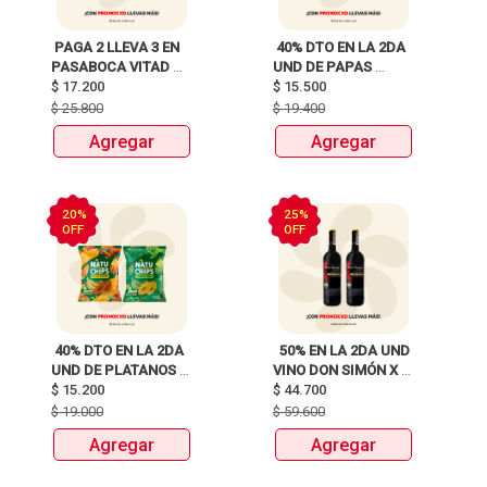
 PAGA 2 LLEVA 3 EN 
 40% DTO EN LA 2DA 
PASABOCA VITAD 
UND DE PAPAS 
$
17.200
MIX PAQUETEX110g 
MARGARITA RECETA 
$
15.500
CLASICA X 120G Y 
$
25.800
$
19.400
115G 
Agregar
Agregar
20%
25%
OFF
OFF
 40% DTO EN LA 2DA 
  50% EN LA 2DA UND 
UND DE PLATANOS 
VINO DON SIMÓN X 
MARCA NATUCHIPS 
$
15.200
$
44.700
750ML 
X120g y 125g  
$
19.000
$
59.600
Agregar
Agregar