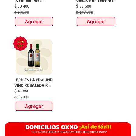
INTIS MALBEC 
VINOS GATO NEGRO 
$
50.400
X750ML 
$
88.500
X 750ML 
$
67.200
$
118.000
Agregar
Agregar
25%
OFF
  50% EN LA 2DA UND 
VINO ROSALEDA X 
$
41.850
750ML 
$
55.800
Agregar