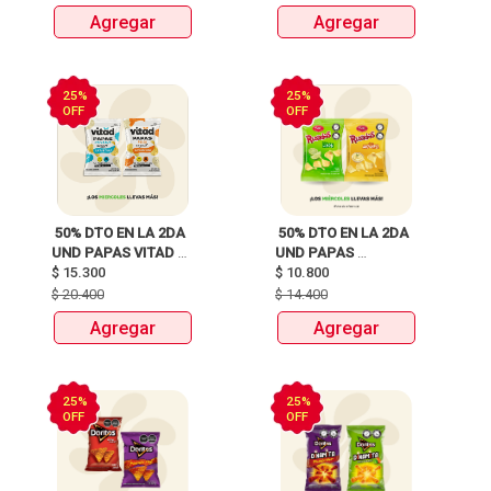
120G  
Agregar
Agregar
25%
25%
OFF
OFF
 50% DTO EN LA 2DA 
 50% DTO EN LA 2DA 
UND PAPAS VITAD 
UND PAPAS 
$
15.300
110G 
$
10.800
RIZADAS 105G 
$
20.400
$
14.400
Agregar
Agregar
25%
25%
OFF
OFF