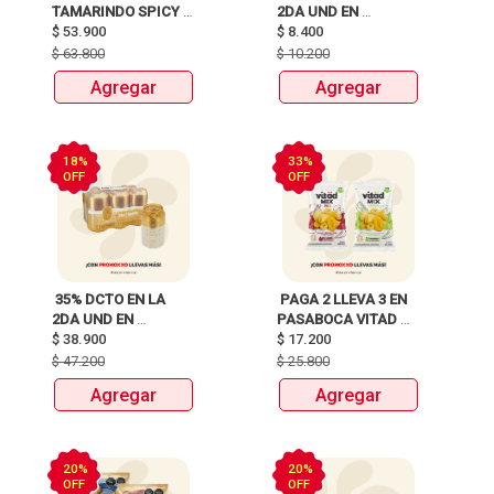
TAMARINDO SPICY 
2DA UND EN 
X750ml Y LLEVATE 
$
53.900
CERVEZA CLUB 
$
8.400
DETODITO 165GR o 
COLOMBIA LATA 
$
63.800
$
10.200
150GR 
X330ml 
Agregar
Agregar
18%
33%
OFF
OFF
 35% DCTO EN LA 
 PAGA 2 LLEVA 3 EN 
2DA UND EN 
PASABOCA VITAD 
CERVEZA CLUB 
$
38.900
$
17.200
MIX PAQUETEX110g 
COLOMBIA 330 ML 
$
47.200
$
25.800
LATA X 6 UNIDADES 
Agregar
Agregar
ANTES:$47.200 
AHORA:$38.900 
20%
20%
OFF
OFF