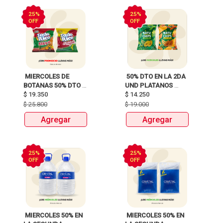
25%
25%
OFF
OFF
 MIERCOLES DE 
 50% DTO EN LA 2DA 
BOTANAS 50% DTO 
UND PLATANOS 
$
19.350
2DA UND 
$
14.250
NATUCHIPS 135G 
$
25.800
$
19.000
Agregar
Agregar
25%
25%
OFF
OFF
 MIERCOLES 50% EN 
 MIERCOLES 50% EN 