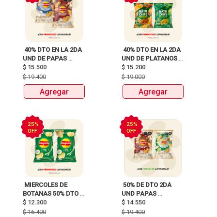
 40% DTO EN LA 2DA 
 40% DTO EN LA 2DA 
UND DE PAPAS 
UND DE PLATANOS 
MARGARITA RECETA 
$
15.500
MARCA NATUCHIPS 
$
15.200
CLASICA X 120G Y 
X120g y 125g  
$
19.400
$
19.000
115G 
Agregar
Agregar
25%
25%
OFF
OFF
 MIERCOLES DE 
 50% DE DTO 2DA 
BOTANAS 50% DTO 
UND PAPAS 
$
12.300
2DA UND 
MARGARITA RECETA 
$
14.550
CLASICA X150G Y 
$
16.400
$
19.400