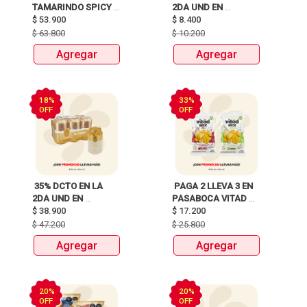
TAMARINDO SPICY 
2DA UND EN 
X750ml Y LLEVATE 
$
53.900
CERVEZA CLUB 
$
8.400
DETODITO 165GR o 
COLOMBIA LATA 
$
63.800
$
10.200
150GR 
X330ml 
Agregar
Agregar
18%
33%
OFF
OFF
 35% DCTO EN LA 
 PAGA 2 LLEVA 3 EN 
2DA UND EN 
PASABOCA VITAD 
CERVEZA CLUB 
$
38.900
$
17.200
MIX PAQUETEX110g 
COLOMBIA 330 ML 
$
47.200
$
25.800
LATA X 6 UNIDADES 
Agregar
Agregar
ANTES:$47.200 
AHORA:$38.900 
20%
20%
OFF
OFF