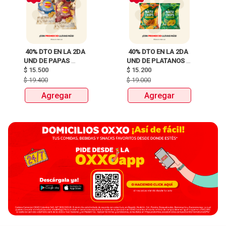
 40% DTO EN LA 2DA 
 40% DTO EN LA 2DA 
UND DE PAPAS 
UND DE PLATANOS 
MARGARITA RECETA 
$
15.500
MARCA NATUCHIPS 
$
15.200
CLASICA X 120G Y 
X120g y 125g  
$
19.400
$
19.000
115G 
Agregar
Agregar