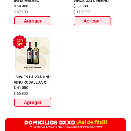
INTIS MALBEC 
VINOS GATO NEGRO 
$
50.400
X750ML 
$
88.500
X 750ML 
$
67.200
$
118.000
Agregar
Agregar
25%
OFF
  50% EN LA 2DA UND 
VINO ROSALEDA X 
$
41.850
750ML 
$
55.800
Agregar