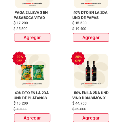
 PAGA 2 LLEVA 3 EN 
 40% DTO EN LA 2DA 
PASABOCA VITAD 
UND DE PAPAS 
$
17.200
MIX PAQUETEX110g 
MARGARITA RECETA 
$
15.500
CLASICA X 120G Y 
$
25.800
$
19.400
115G 
Agregar
Agregar
20%
25%
OFF
OFF
 40% DTO EN LA 2DA 
  50% EN LA 2DA UND 
UND DE PLATANOS 
VINO DON SIMÓN X 
MARCA NATUCHIPS 
$
15.200
$
44.700
750ML 
X120g y 125g  
$
19.000
$
59.600
Agregar
Agregar