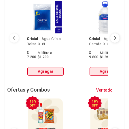
Cristal
 - 
 Agua Cristal 
Cristal
 - 
 Agua Cristal 
Bolsa  X  6L 
Garrafa  X  5L 
$
$
Mililitro
a
Mililitro
a
7.200
9.800
$1.200
$1.960
Agregar
Agregar
Ofertas y Combos
Ver todo
16%
18%
OFF
OFF