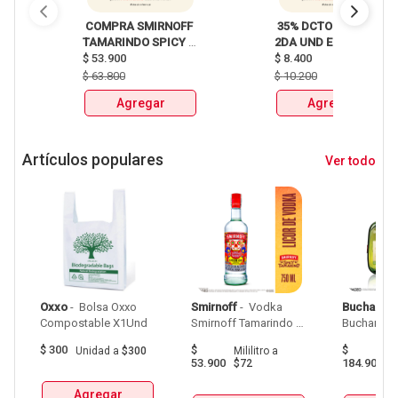
 COMPRA SMIRNOFF 
 35% DCTO EN LA 
TAMARINDO SPICY 
2DA UND EN 
X750ml Y LLEVATE 
$
53.900
CERVEZA CLUB 
$
8.400
DETODITO 165GR o 
COLOMBIA LATA 
$
63.800
$
10.200
150GR 
X330ml 
Agregar
Agregar
Artículos populares
Ver todo
Oxxo
 - 
 Bolsa Oxxo 
Smirnoff
 - 
 Vodka 
Buchanan
Compostable X1Und 
Smirnoff Tamarindo 
Spicy Botellax750Ml 
$
300
$
$
Unidad
a
$300
Mililitro
a
Mil
53.900
184.900
$72
$
Agregar