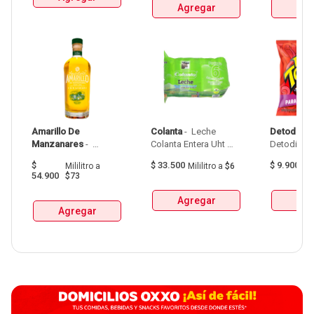
Agregar
Agr
Amarillo De 
Colanta
 - 
 Leche 
Detodito
 - 
Manzanares
 - 
Colanta Entera Uht 
Aguardiente Amarillo 
Bolsa  X 1L  X 6Und 
$
$
33.500
$
9.900
Mililitro
a
Mililitro
a
$6
G
De Manzanares 
54.900
$73
Botellax750Ml 
Agregar
Agr
Agregar