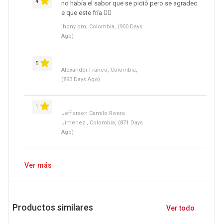
4
no había el sabor que se pidió pero se agradec
e que este fría 👌🏿
jhony om, Colombia, (900 Days
Ago)
5
Alexander Franco, Colombia,
(893 Days Ago)
1
Jefferson Camilo Rivera
Jimenez , Colombia, (871 Days
Ago)
Ver más
Productos similares
Ver todo