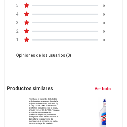
5
0
4
0
3
0
2
0
1
0
Opiniones de los usuarios
(0)
Productos similares
Ver todo