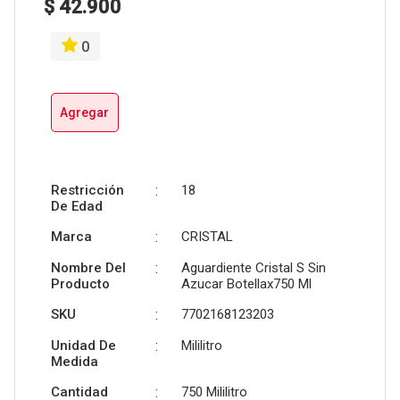
$ 42.900
0
Agregar
Restricción
:
18
De Edad
Marca
:
CRISTAL
Nombre Del
:
Aguardiente Cristal S Sin
Producto
Azucar Botellax750 Ml
SKU
:
7702168123203
Unidad De
:
Mililitro
Medida
Cantidad
:
750 Mililitro