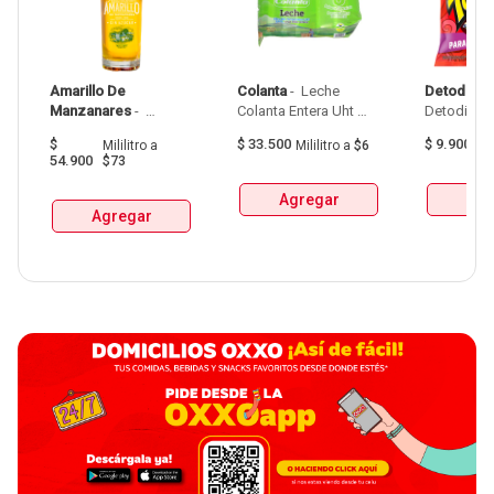
Amarillo De 
Colanta
 - 
 Leche 
Detodito
 - 
Manzanares
 - 
Colanta Entera Uht 
Aguardiente Amarillo 
Bolsa  X 1L  X 6Und 
$
$
33.500
$
9.900
Mililitro
a
Mililitro
a
$6
G
De Manzanares 
54.900
$73
Botellax750Ml 
Agregar
Agr
Agregar