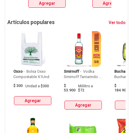
Agregar
Agregar
ANDINA, MILLER Y 
ANDINA, MILLER Y 
MITICA 
MITICA 
Artículos populares
Ver todo
Oxxo
 - 
 Bolsa Oxxo 
Smirnoff
 - 
 Vodka 
Buchanan
Compostable X1Und 
Smirnoff Tamarindo 
Spicy Botellax750Ml 
$
300
$
$
Unidad
a
$300
Mililitro
a
Mil
53.900
184.900
$72
$
Agregar
Agregar
Agr