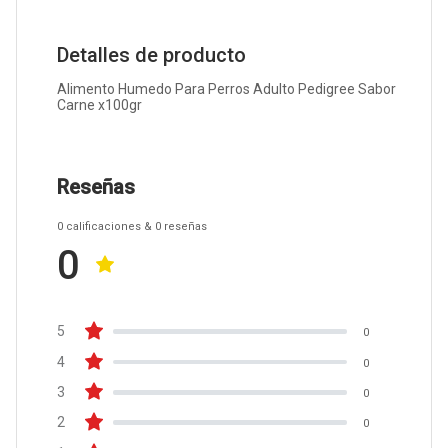
Detalles de producto
Alimento Humedo Para Perros Adulto Pedigree Sabor
Carne x100gr
Reseñas
0
calificaciones
& 0
reseñas
0
5
0
4
0
3
0
2
0