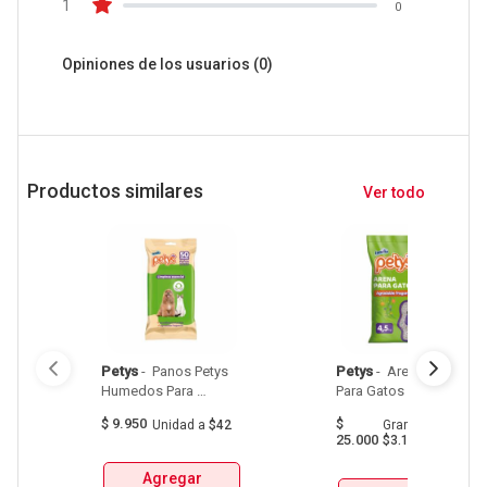
1
0
Opiniones de los usuarios
(0)
Productos similares
Ver todo
Petys
 - 
 Panos Petys 
Petys
 - 
 Arena Petys 
Humedos Para 
Para Gatos 
Mascotas X50Und 
Bolsax4.5Kg 
$
9.950
$
Unidad
a
$42
Gramo
a
25.000
$3.125
Agregar