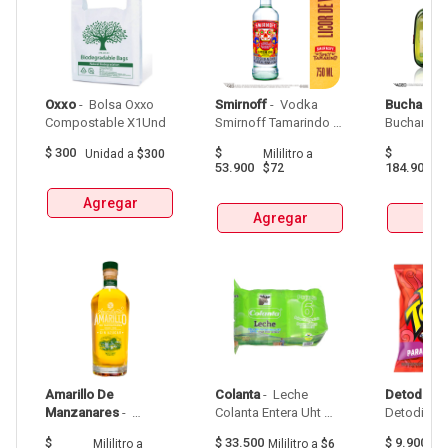
Oxxo
 - 
 Bolsa Oxxo 
Smirnoff
 - 
 Vodka 
Buchanan
Compostable X1Und 
Smirnoff Tamarindo 
Spicy Botellax750Ml 
$
300
$
$
Unidad
a
$300
Mililitro
a
Mil
53.900
184.900
$72
$
Agregar
Agregar
Agr
Amarillo De 
Colanta
 - 
 Leche 
Detodito
 - 
Manzanares
 - 
Colanta Entera Uht 
Aguardiente Amarillo 
Bolsa  X 1L  X 6Und 
$
$
33.500
$
9.900
Mililitro
a
Mililitro
a
$6
G