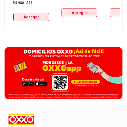
De Manzanares 
54.900
$73
Botellax750Ml 
Agregar
Agr
Agregar