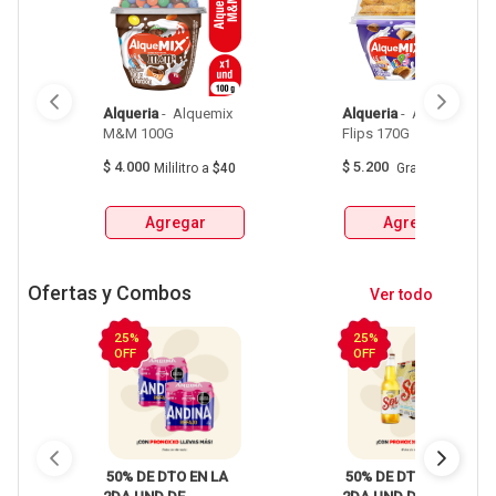
Alqueria
 - 
 Alquemix 
Alqueria
 - 
 Alquemix 
M&M 100G 
Flips 170G 
$
4.000
$
5.200
Mililitro
a
$40
Gramo
a
$31
Agregar
Agregar
Ofertas y Combos
Ver todo
25%
25%
OFF
OFF
 50% DE DTO EN LA 
 50% DE DTO EN LA 