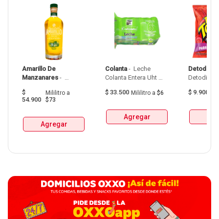
Amarillo De 
Colanta
 - 
 Leche 
Detodito
 - 
Manzanares
 - 
Colanta Entera Uht 
Aguardiente Amarillo 
Bolsa  X 1L  X 6Und 
$
$
33.500
$
9.900
Mililitro
a
Mililitro
a
$6
G
De Manzanares 
54.900
$73
Botellax750Ml 
Agregar
Agr
Agregar