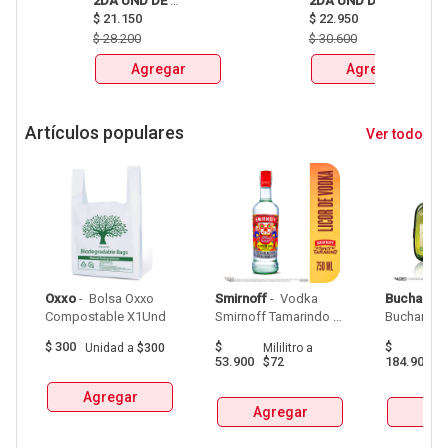
2DA UND DE 
2DA UND DE 
CERVEZAS SIXPACKS 
$
21.150
CERVEZAS SIXPACKS 
$
22.950
Y UNIDAD HEINEKEN, 
Y UNIDAD HEINEKEN, 
$
28.200
$
30.600
SOL, 3 CORDILLERAS, 
SOL, 3 CORDILLERAS, 
Agregar
Agregar
ANDINA, MILLER Y 
ANDINA, MILLER Y 
MITICA 
MITICA 
Artículos populares
Ver todo
Oxxo
 - 
 Bolsa Oxxo 
Smirnoff
 - 
 Vodka 
Buchanan
Compostable X1Und 
Smirnoff Tamarindo 
Spicy Botellax750Ml 
$
300
$
$
Unidad
a
$300
Mililitro
a
Mil
53.900
184.900
$72
$
Agregar
Agregar
Agr