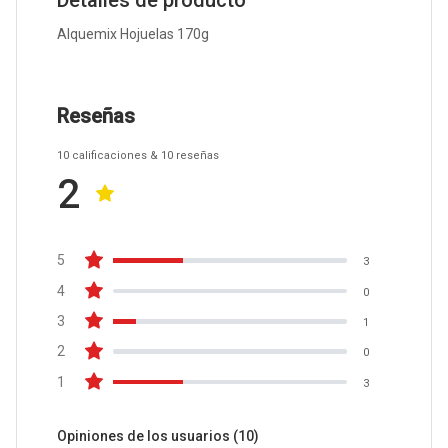
Detalles de producto
Alquemix Hojuelas 170g
Reseñas
10
calificaciones
& 10
reseñas
2
5
3
4
0
3
1
2
0
1
3
Opiniones de los usuarios
(10)